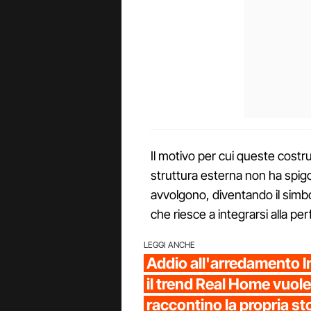
Il motivo per cui queste costr
struttura esterna non ha spig
avvolgono, diventando il simb
che riesce a integrarsi alla pe
LEGGI ANCHE
Addio all'arredamento 
il trend Real Home vuole
raccontino la propria st