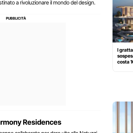
stinato a rivoluzionare il mondo del design.
I gratt
sospesa
costa 1
Harmony Residences