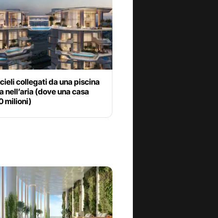
acieli collegati da una piscina
 nell’aria (dove una casa
0 milioni)