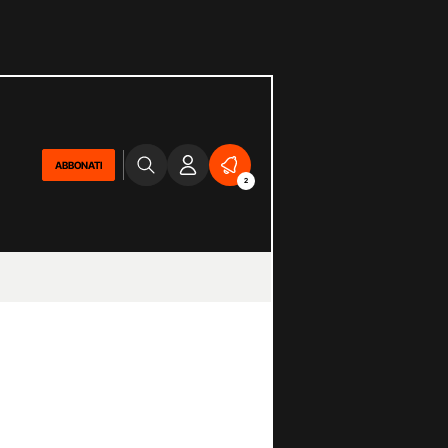
ABBONATI
2