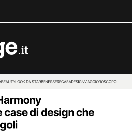
A
BEAUTY
LOOK DA STAR
BENESSERE
CASA
DESIGN
VIAGGI
OROSCOPO
 Harmony
e case di design che
goli