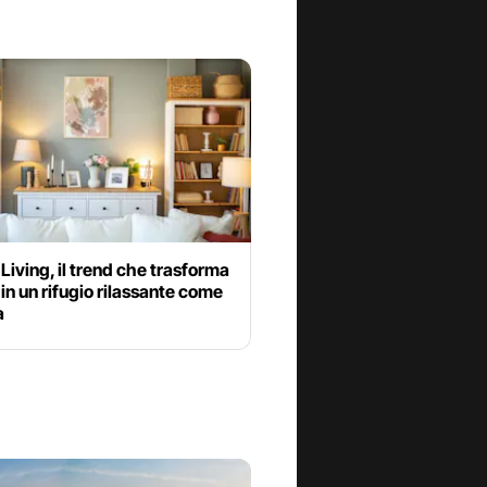
iving, il trend che trasforma
 in un rifugio rilassante come
a