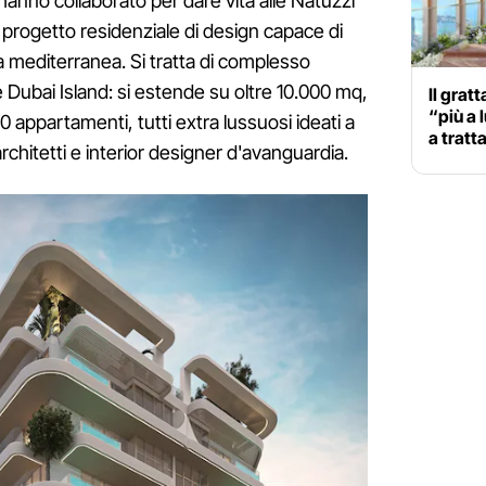
anno collaborato per dare vita alle Natuzzi
progetto residenziale di design capace di
la mediterranea. Si tratta di complesso
e Dubai Island: si estende su oltre 10.000 mq,
Il grat
“più a 
50 appartamenti, tutti extra lussuosi ideati a
a tratt
rchitetti e interior designer d'avanguardia.