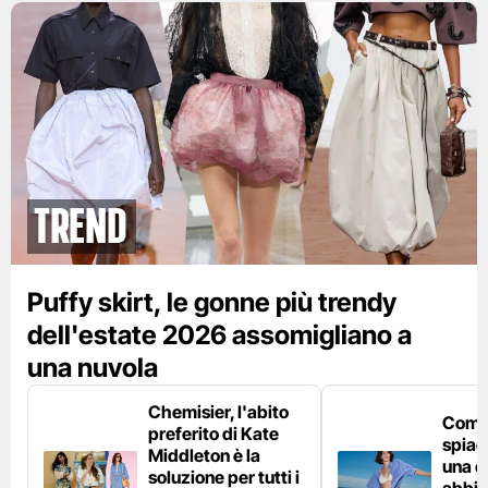
Trend
Puffy skirt, le gonne più trendy
dell'estate 2026 assomigliano a
una nuvola
Chemisier, l'abito
Come 
preferito di Kate
spiag
Middleton è la
una c
soluzione per tutti i
abbin