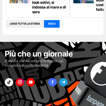
look estivi, si
costu
indossa al mare e di
fatto
sera
LEGGI TUTTA LA STORIA
SEGUI
Più che un giornale
Il media che racconta il tempo in cui
viviamo con occhi moderni