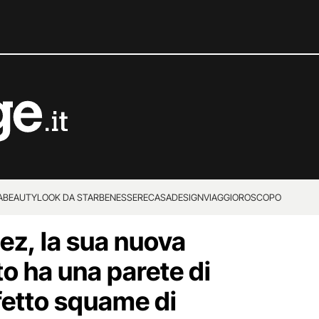
A
BEAUTY
LOOK DA STAR
BENESSERE
CASA
DESIGN
VIAGGI
OROSCOPO
ez, la sua nuova
o ha una parete di
ffetto squame di