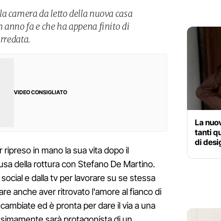
a camera da letto della nuova casa
 anno fa e che ha appena finito di
arredata.
VIDEO CONSIGLIATO
La nuov
tanti q
di desi
ripreso in mano la sua vita dopo il
usa della rottura con Stefano De Martino.
social e dalla tv per lavorare su se stessa
are anche aver ritrovato l'amore al fianco di
ambiate ed è pronta per dare il via a una
ossimamente sarà protagonista di un