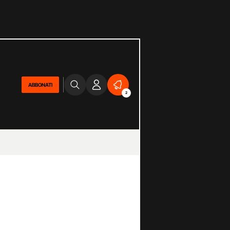
ABBONATI
2