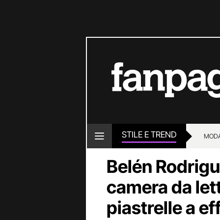
STILE E TREND
MOD
Belén Rodrigu
camera da lett
piastrelle a e