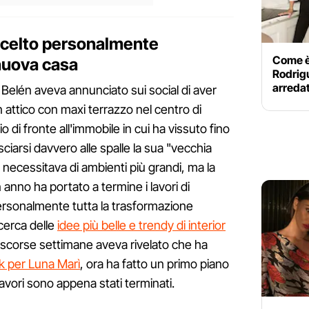
scelto personalmente
Come è 
nuova casa
Rodrigu
arredat
Belén aveva annunciato sui social di aver
attico con maxi terrazzo nel centro di
o di fronte all'immobile in cui ha vissuto fino
ciarsi davvero alle spalle la sua "vecchia
necessitava di ambienti più grandi, ma la
anno ha portato a termine i lavori di
personalmente tutta la trasformazione
icerca delle
idee più belle e trendy di interior
e scorse settimane aveva rivelato che ha
k per Luna Marì
, ora ha fatto un primo piano
 lavori sono appena stati terminati.