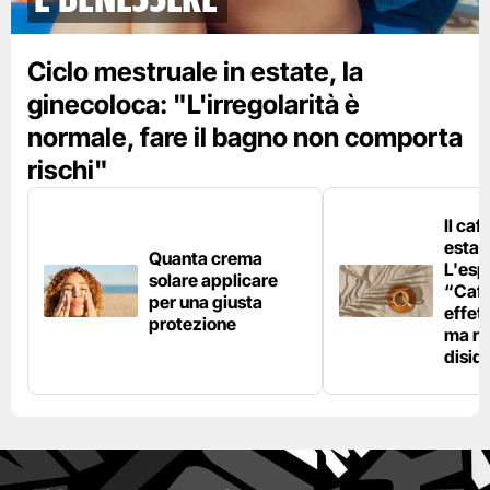
Ciclo mestruale in estate, la
ginecoloca: "L'irregolarità è
normale, fare il bagno non comporta
rischi"
Il caf
estat
Quanta crema
L'esp
solare applicare
“Caff
per una giusta
effet
protezione
ma no
disid