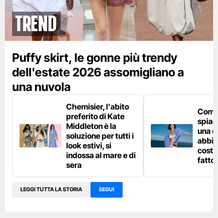
Trend
Puffy skirt, le gonne più trendy
dell'estate 2026 assomigliano a
una nuvola
Chemisier, l'abito
Come 
preferito di Kate
spiag
Middleton è la
una c
soluzione per tutti i
abbin
look estivi, si
costu
indossa al mare e di
fatto
sera
LEGGI TUTTA LA STORIA
SEGUI