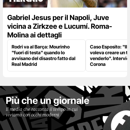
Gabriel Jesus per il Napoli, Juve
vicina a Zirkzee e Lucumí. Roma-
Molina ai dettagli
Rodri va al Barça: Mourinho
Caso Esposito: "Il 
"fuori di testa" quando lo
voleva creare un te
avvisano del disastro fatto dal
venderlo". Intervie
Real Madrid
Corona
Più che un giornale
Il media che racconta il tempo in cui
viviamo con occhi moderni