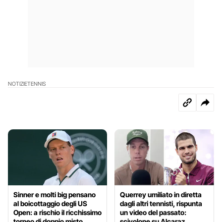
NOTIZIE
TENNIS
Sinner e molti big pensano
Querrey umiliato in diretta
al boicottaggio degli US
dagli altri tennisti, rispunta
Open: a rischio il ricchissimo
un video del passato:
torneo di doppio misto
scivolone su Alcaraz