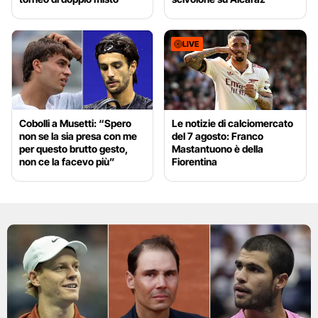
LIVE
Cobolli a Musetti: “Spero
Le notizie di calciomercato
non se la sia presa con me
del 7 agosto: Franco
per questo brutto gesto,
Mastantuono è della
non ce la facevo più”
Fiorentina