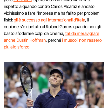
rispetto a quando contro Carlos Alcaraz è andato
vicinissimo a fare l'impresa ma ha fallito per problemi
fisici:
gli è successo agli Internazionali d'Italia
, il
copione s'è ripetuto al Roland Garros quando non gli
bastò sfoderare colpi da cinema,
tali da meravigliare
anche Dustin Hoffman
, perché
i muscoli non ressero
più allo sforzo
.