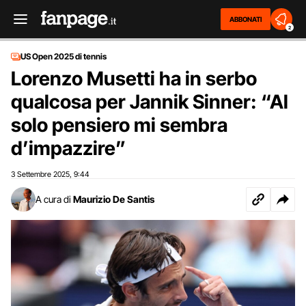
ABBONATI
2
US Open 2025 di tennis
Lorenzo Musetti ha in serbo
qualcosa per Jannik Sinner: “Al
solo pensiero mi sembra
d’impazzire”
3 Settembre 2025
9:44
,
A cura di
Maurizio De Santis