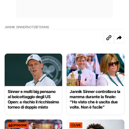
JANNIK SINNER
NOTIZIE
TENNIS
Sinner e molti big pensano
Jannik Sinner controllava la
al boicottaggio degli US
mamma durante la finale:
Open: a rischio il ricchissimo
“Ho visto che è uscita due
torneo di doppio misto
volte. Non è facile”
OPINIONE
LIVE