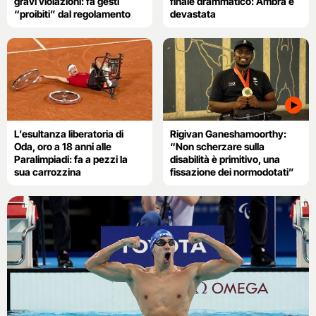
gravi violazioni: fa gesti
finale drammatico: Ambra è
“proibiti” dal regolamento
devastata
L’esultanza liberatoria di
Rigivan Ganeshamoorthy:
Oda, oro a 18 anni alle
“Non scherzare sulla
Paralimpiadi: fa a pezzi la
disabilità è primitivo, una
sua carrozzina
fissazione dei normodotati”