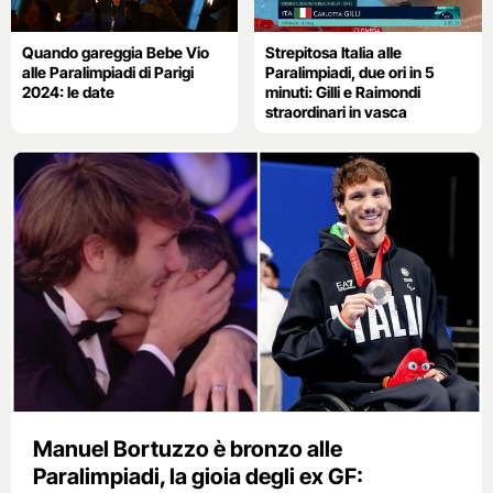
Quando gareggia Bebe Vio
Strepitosa Italia alle
alle Paralimpiadi di Parigi
Paralimpiadi, due ori in 5
2024: le date
minuti: Gilli e Raimondi
straordinari in vasca
Manuel Bortuzzo è bronzo alle
Paralimpiadi, la gioia degli ex GF: