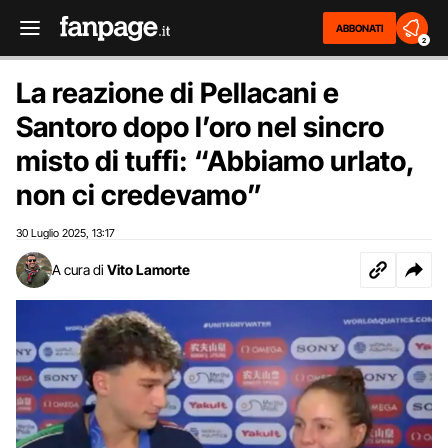
ABBONATI
2
La reazione di Pellacani e
Santoro dopo l’oro nel sincro
misto di tuffi: “Abbiamo urlato,
non ci credevamo”
30 Luglio 2025
13:17
,
A cura di
Vito Lamorte