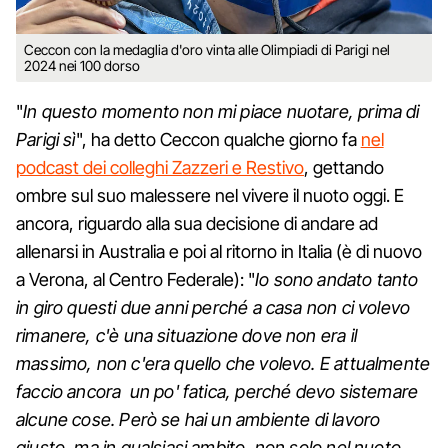
Ceccon con la medaglia d'oro vinta alle Olimpiadi di Parigi nel
2024 nei 100 dorso
"
In questo momento non mi piace nuotare, prima di
Parigi sì
", ha detto Ceccon qualche giorno fa
nel
podcast dei colleghi Zazzeri e Restivo
, gettando
ombre sul suo malessere nel vivere il nuoto oggi. E
ancora, riguardo alla sua decisione di andare ad
allenarsi in Australia e poi al ritorno in Italia (è di nuovo
a Verona, al Centro Federale): "
Io sono andato tanto
in giro questi due anni perché a casa non ci volevo
rimanere, c'è una situazione dove non era il
massimo, non c'era quello che volevo. E attualmente
faccio ancora un po' fatica, perché devo sistemare
alcune cose. Però se hai un ambiente di lavoro
giusto, ma in qualsiasi ambito, non solo nel nuoto,