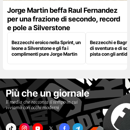
Jorge Martin beffa Raul Fernandez
per una frazione di secondo, record
e pole a Silverstone
Bezzecchi eroico nella Sprint, un
Bezzecchi e Bagna
leone a Silverstone e gli fa i
di sventura e di so
complimenti pure Jorge Martin
pista con gli antidol
Più che un giornale
Il media che racconta il tempo in cui
viviamo con occhi moderni