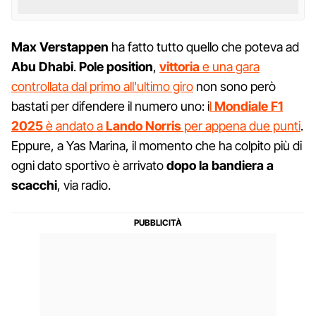
Max Verstappen
ha fatto tutto quello che poteva ad
Abu Dhabi
.
Pole position
,
vittoria
e una gara
controllata dal primo all'ultimo giro
non sono però
bastati per difendere il numero uno: i
l
Mondiale F1
2025
è andato a
Lando Norris
per appena due punti
.
Eppure, a Yas Marina, il momento che ha colpito più di
ogni dato sportivo è arrivato
dopo la bandiera a
scacchi
, via radio.