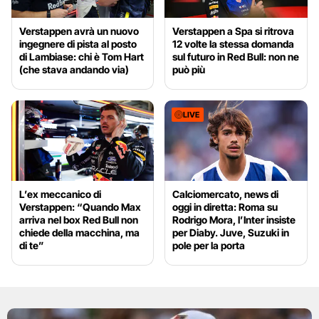
Verstappen avrà un nuovo
Verstappen a Spa si ritrova
ingegnere di pista al posto
12 volte la stessa domanda
di Lambiase: chi è Tom Hart
sul futuro in Red Bull: non ne
(che stava andando via)
può più
LIVE
L’ex meccanico di
Calciomercato, news di
Verstappen: “Quando Max
oggi in diretta: Roma su
arriva nel box Red Bull non
Rodrigo Mora, l’Inter insiste
chiede della macchina, ma
per Diaby. Juve, Suzuki in
di te”
pole per la porta