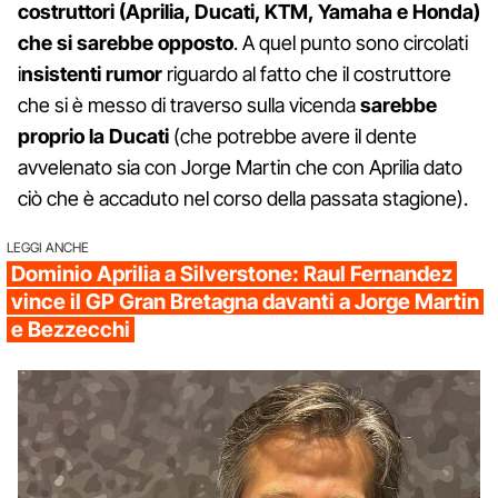
costruttori (Aprilia, Ducati, KTM, Yamaha e Honda)
che si sarebbe opposto
. A quel punto sono circolati
i
nsistenti rumor
riguardo al fatto che il costruttore
che si è messo di traverso sulla vicenda
sarebbe
proprio la Ducati
(che potrebbe avere il dente
avvelenato sia con Jorge Martin che con Aprilia dato
ciò che è accaduto nel corso della passata stagione).
LEGGI ANCHE
Dominio Aprilia a Silverstone: Raul Fernandez
vince il GP Gran Bretagna davanti a Jorge Martin
e Bezzecchi