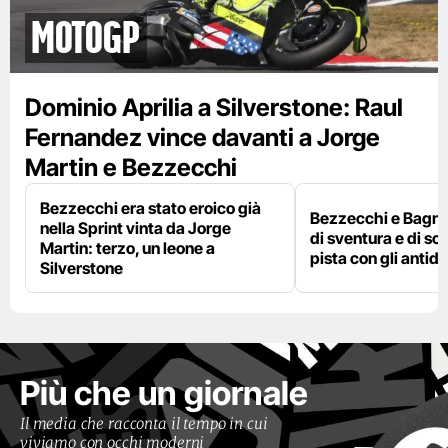
motogp
Dominio Aprilia a Silverstone: Raul
Fernandez vince davanti a Jorge
Martin e Bezzecchi
Bezzecchi era stato eroico già
Bezzecchi e Bagna
nella Sprint vinta da Jorge
di sventura e di so
Martin: terzo, un leone a
pista con gli antidol
Silverstone
Più che un giornale
Il media che racconta il tempo in cui
viviamo con occhi moderni