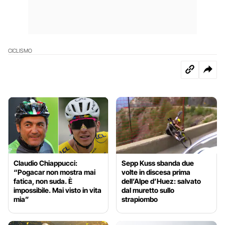
CICLISMO
Claudio Chiappucci:
Sepp Kuss sbanda due
“Pogacar non mostra mai
volte in discesa prima
fatica, non suda. È
dell’Alpe d’Huez: salvato
impossibile. Mai visto in vita
dal muretto sullo
mia”
strapiombo