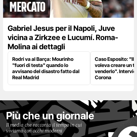
mercato
Gabriel Jesus per il Napoli, Juve
vicina a Zirkzee e Lucumí. Roma-
Molina ai dettagli
Rodri va al Barça: Mourinho
Caso Esposito: "Il 
"fuori di testa" quando lo
voleva creare un te
avvisano del disastro fatto dal
venderlo". Intervie
Real Madrid
Corona
Più che un giornale
Il media che racconta il tempo in cui
viviamo con occhi moderni