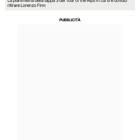
La planimetria della tappa 3 del Tour of the Alps in cui si è dovuto
ritirare Lorenzo Finn