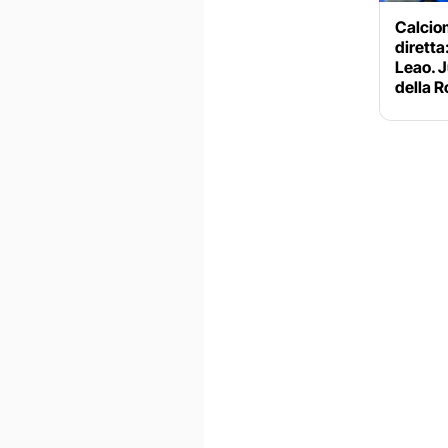
Calciom
diretta:
Leao. J
della 