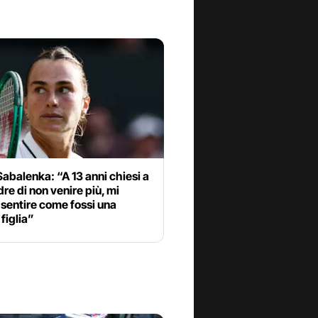
abalenka: “A 13 anni chiesi a
re di non venire più, mi
sentire come fossi una
 figlia”