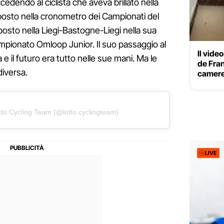
dendo al ciclista che aveva brillato nella
osto nella cronometro dei Campionati del
sto nella Liegi-Bastogne-Liegi nella sua
ampionato Omloop Junior. Il suo passaggio al
Il vide
e il futuro era tutto nelle sue mani. Ma le
de Fran
iversa.
camere
tto Cycling Team (@lotto.cyclingteam)
LIVE