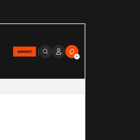
ABBONATI
2