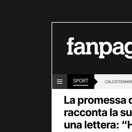
SPORT
CALCIO
TENNIS
La promessa d
racconta la su
una lettera: “