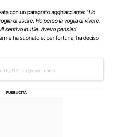
vata con un paragrafo agghiacciante: "
Ho
oglia di uscire. Ho perso la voglia di vivere.
i sentivo inutile. Avevo pensieri
allarme ha suonato e, per fortuna, ha deciso
red by R.O.♤ (@robin_orins)