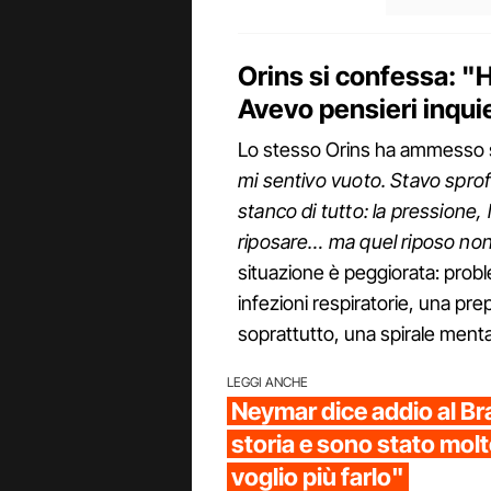
Orins si confessa: "H
Avevo pensieri inqui
Lo stesso Orins ha ammesso se
mi sentivo vuoto. Stavo spr
stanco di tutto: la pressione,
riposare… ma quel riposo non 
situazione è peggiorata: prob
infezioni respiratorie, una pr
soprattutto, una spirale ment
LEGGI ANCHE
Neymar dice addio al Bra
storia e sono stato molt
voglio più farlo"