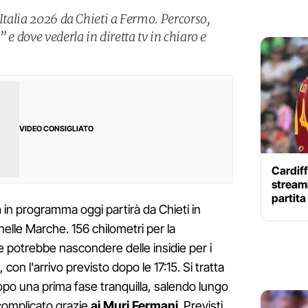
’Italia 2026 da Chieti a Fermo. Percorso,
 e dove vederla in diretta tv in chiaro e
VIDEO CONSIGLIATO
Cardiff
streami
partit
a
in programma oggi partirà da Chieti in
elle Marche. 156 chilometri per la
 potrebbe nascondere delle insidie per i
, con l'arrivo previsto dopo le 17:15. Si tratta
opo una prima fase tranquilla, salendo lungo
 complicato grazie
ai Muri Fermani
. Previsti