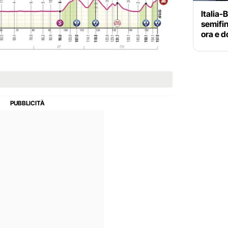
Italia-
semifin
ora e d