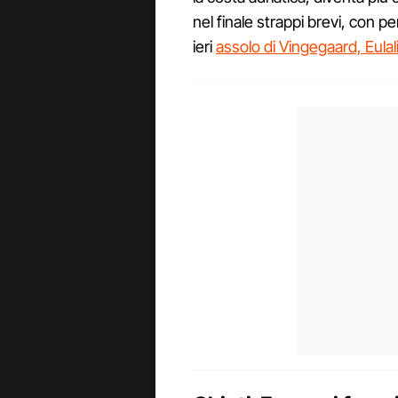
nel finale strappi brevi, con 
ieri
assolo di Vingegaard, Eulal