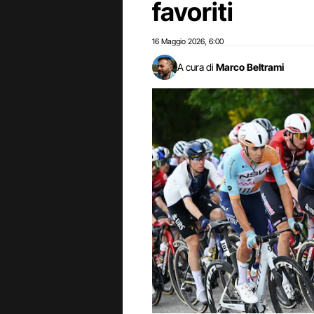
favoriti
16 Maggio 2026
6:00
,
A cura di
Marco Beltrami