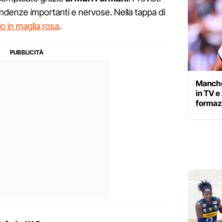
pendenze importanti e nervose. Nella tappa di
io in maglia rosa
.
Manche
in TV e
formazi