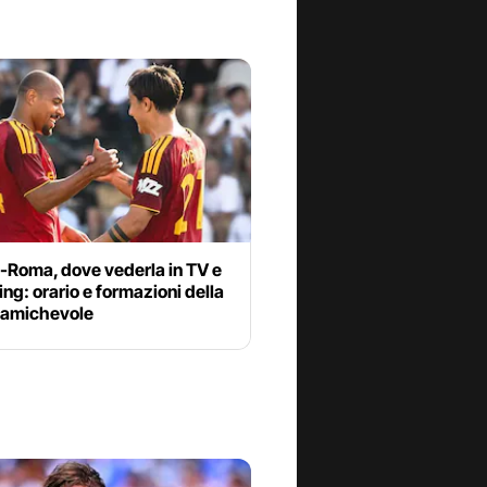
-Roma, dove vederla in TV e
ng: orario e formazioni della
a amichevole