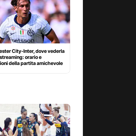
ster City-Inter, dove vederla
 streaming: orario e
oni della partita amichevole