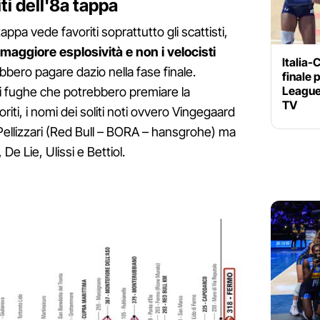
ti dell'8a tappa
appa vede favoriti soprattutto gli scattisti,
 maggiore esplosività e non i velocisti
Italia-
ebbero pagare dazio nella fase finale.
finale 
League,
i fughe che potrebbero premiare la
TV
voriti, i nomi dei soliti noti ovvero Vingegaard
 Pellizzari (Red Bull – BORA – hansgrohe) ma
e Lie, Ulissi e Bettiol.