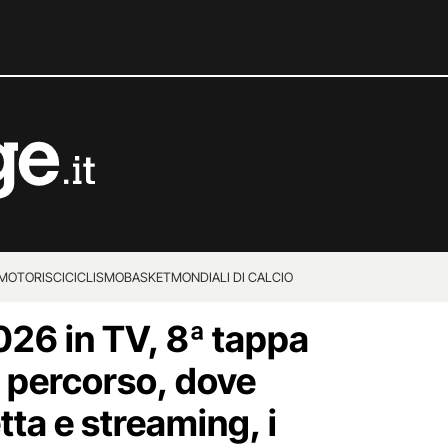
MOTORI
SCI
CICLISMO
BASKET
MONDIALI DI CALCIO
2026 in TV, 8ª tappa
 percorso, dove
tta e streaming, i