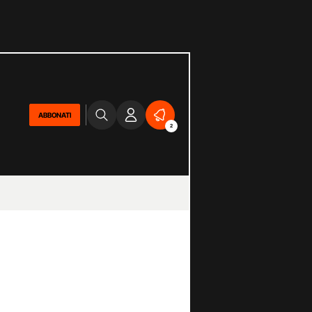
ABBONATI
2