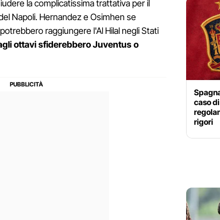
iudere la complicatissima trattativa per il
à del Napoli. Hernandez e Osimhen se
potrebbero raggiungere l'Al Hilal negli Stati
agli ottavi sfiderebbero Juventus o
Spagna
caso di 
regola
rigori