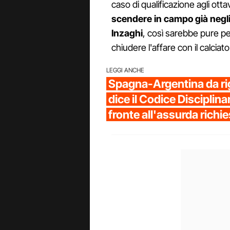
caso di qualificazione agli ott
scendere in campo già negli
Inzaghi
, così sarebbe pure per
chiudere l'affare con il calciato
LEGGI ANCHE
Spagna-Argentina da ri
dice il Codice Disciplinar
fronte all'assurda richi