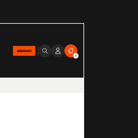
ABBONATI
2