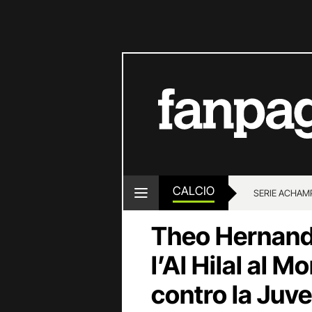
CALCIO
SERIE A
CHAMP
Theo Hernand
l’Al Hilal al M
contro la Juve