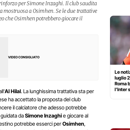
rinforzo per Simone Inzaghi. Il club saudita
a mostruosa a Osimhen. Se le due trattative
eo che Osimhen potrebbero giocare il
VIDEO CONSIGLIATO
Le noti
luglio 
Roma be
l’Inter
ll'
Al Hilal
. La lunghissima trattativa sta per
cese ha accettato la proposta del club
incere il calciatore che adesso potrebbe
 guidata da
Simone Inzaghi
e giocare al
estino potrebbe esserci per
Osimhen
,