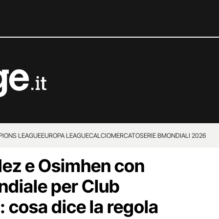
IONS LEAGUE
EUROPA LEAGUE
CALCIOMERCATO
SERIE B
MONDIALI 2026
ez e Osimhen con
ondiale per Club
: cosa dice la regola