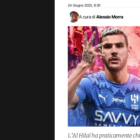
24 Giugno 2025
9:30
,
A cura di
Alessio Morra
L’Al Hilal ha praticamente ch