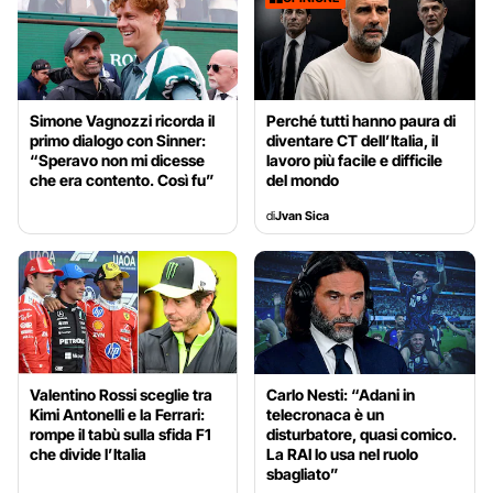
Simone Vagnozzi ricorda il
Perché tutti hanno paura di
primo dialogo con Sinner:
diventare CT dell’Italia, il
“Speravo non mi dicesse
lavoro più facile e difficile
che era contento. Così fu”
del mondo
di
Jvan Sica
Valentino Rossi sceglie tra
Carlo Nesti: “Adani in
Kimi Antonelli e la Ferrari:
telecronaca è un
rompe il tabù sulla sfida F1
disturbatore, quasi comico.
che divide l’Italia
La RAI lo usa nel ruolo
sbagliato”