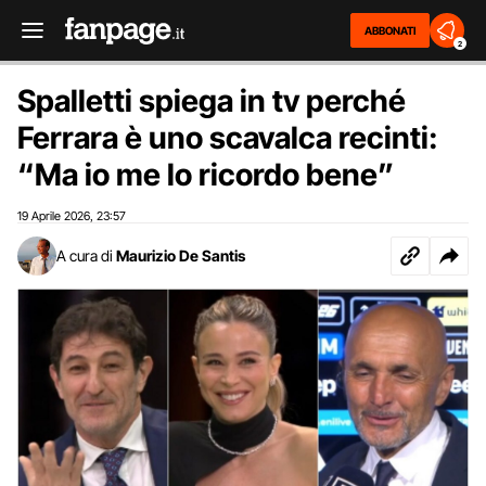
ABBONATI
2
Spalletti spiega in tv perché
Ferrara è uno scavalca recinti:
“Ma io me lo ricordo bene”
19 Aprile 2026
23:57
,
A cura di
Maurizio De Santis