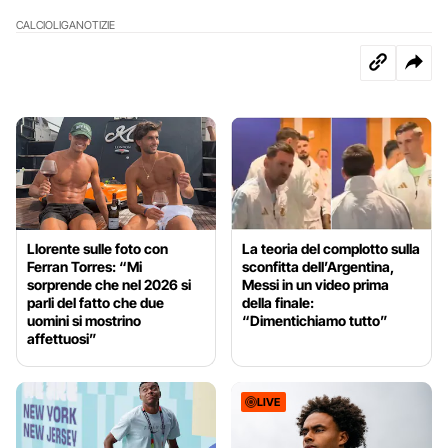
CALCIO
LIGA
NOTIZIE
Llorente sulle foto con
La teoria del complotto sulla
Ferran Torres: “Mi
sconfitta dell’Argentina,
sorprende che nel 2026 si
Messi in un video prima
parli del fatto che due
della finale:
uomini si mostrino
“Dimentichiamo tutto”
affettuosi”
LIVE