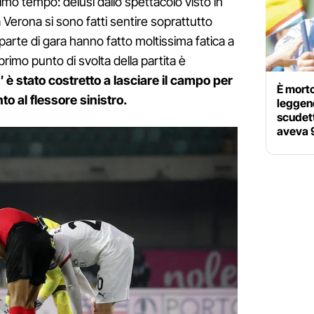
primo tempo: delusi dallo spettacolo visto in
 Verona si sono fatti sentire soprattutto
parte di gara hanno fatto moltissima fatica a
primo punto di svolta della partita è
2′ è stato costretto a lasciare il campo per
È morto
 al flessore sinistro.
leggend
scudett
aveva 