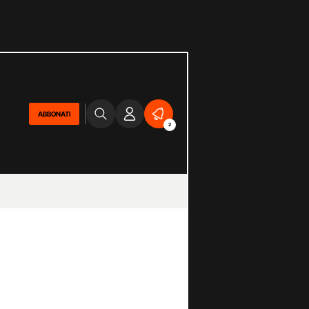
ABBONATI
2