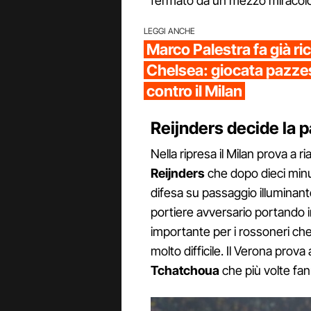
fermato da un mezzo miracolo d
LEGGI ANCHE
Marco Palestra fa già ricr
Chelsea: giocata pazzes
contro il Milan
Reijnders decide la p
Nella ripresa il Milan prova a r
Reijnders
che dopo dieci minu
difesa su passaggio illuminant
portiere avversario portando i
importante per i rossoneri c
molto difficile. Il Verona prov
Tchatchoua
che più volte fan