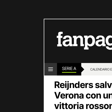
SERIE A
CALENDARIO E
Reijnders salva
Verona con un
vittoria ross