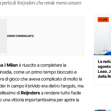
a perla di Reijnders che rende meno amaro
LIVE
VIDEO CONSIGLIATO
Le noti
na
il
Milan
è riuscito a completare la
agosto:
Leao. J
insidia, come un primo tempo bloccato e
della 
ra di gioco che aveva complicato di molto la
der in campo il brivido era dietro l'angolo, ma
ellissimo di
Reijnders
a rendere tutto facile
 una vittoria importantissima per aprire la