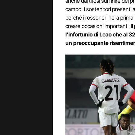
anche dai tifosi sul finire del 
campo, i sostenitori presenti a
perché i rossoneri nella prima 
creare occasioni importanti. Il 
l'infortunio di Leao che al 3
un preoccupante risentimento