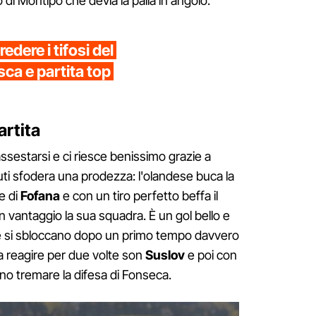
i Montipò che devia la palla in angolo.
edere i tifosi del
ca e partita top
artita
iassestarsi e ci riesce benissimo grazie a
ti sfodera una prodezza: l'olandese buca la
e di
Fofana
e con un tiro perfetto beffa il
n vantaggio la sua squadra. È un gol bello e
he si sbloccano dopo un primo tempo davvero
a a reagire per due volte son
Suslov
e poi con
no tremare la difesa di Fonseca.