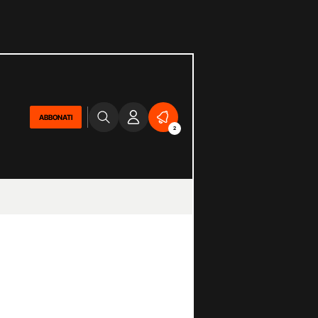
ABBONATI
2