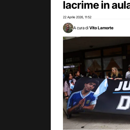
lacrime in aul
22 Aprile 2026
11:52
,
A cura di
Vito Lamorte