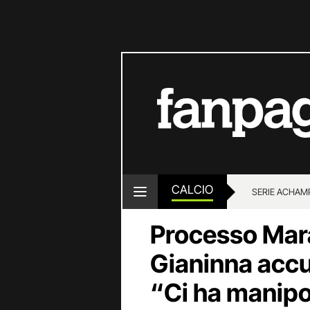
CALCIO
SERIE A
CHAMP
Processo Mara
Gianinna accu
“Ci ha manipo