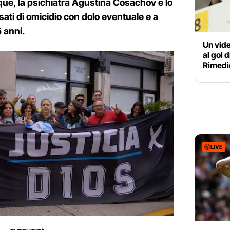
ue, la psichiatra Agustina Cosachov e lo
ati di omicidio con dolo eventuale e a
5 anni.
Un vide
al gol 
Rimedi
LIVE