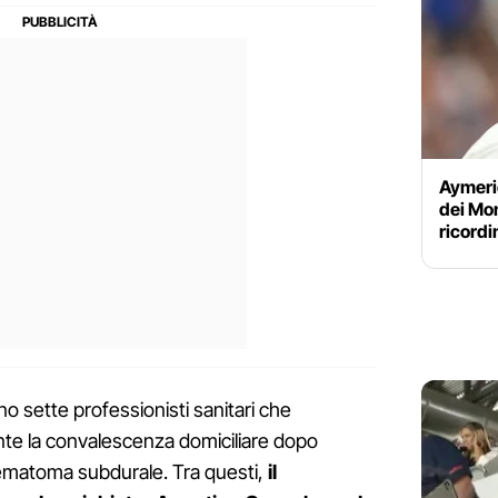
Aymeric
dei Mon
ricordi
no sette professionisti sanitari che
te la convalescenza domiciliare dopo
 ematoma subdurale. Tra questi,
il