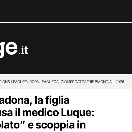
IONS LEAGUE
EUROPA LEAGUE
CALCIOMERCATO
SERIE B
MONDIALI 2026
dona, la figlia
sa il medico Luque:
lato” e scoppia in