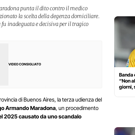
radona punta il dito contro il medico
ionato la scelta della degenza domiciliare.
 fu inadeguata e decisiva per il tragico
VIDEO CONSIGLIATO
Banda è
“Non a
giorni,
provincia di Buenos Aires, la terza udienza del
iego Armando Maradona
, un procedimento
el 2025 causato da uno scandalo