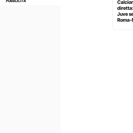
Calciom
diretta
Juve se
Roma-M