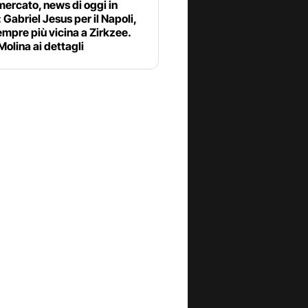
ercato, news di oggi in
: Gabriel Jesus per il Napoli,
mpre più vicina a Zirkzee.
olina ai dettagli