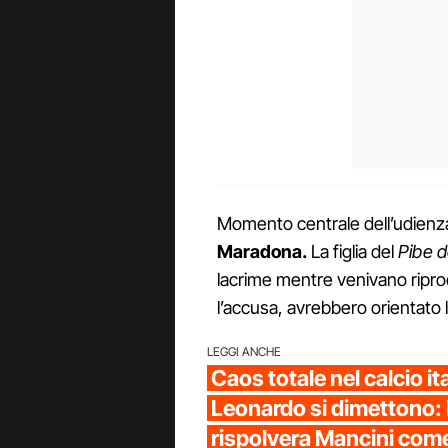
Momento centrale dell’udienza
Maradona.
La figlia del
Pibe d
lacrime mentre venivano ripro
l’accusa, avrebbero orientato le
LEGGI ANCHE
Caos totale nel calcio it
Leonardo si dimettono:
rispolvera Mancini com