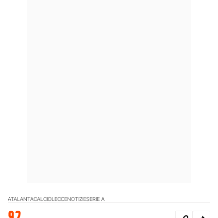
ATALANTA
CALCIO
LECCE
NOTIZIE
SERIE A
92