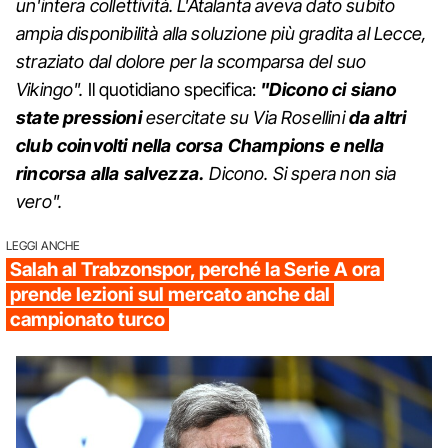
un'intera collettività. L'Atalanta aveva dato subito
ampia disponibilità alla soluzione più gradita al Lecce,
straziato dal dolore per la scomparsa del suo
Vikingo".
Il quotidiano specifica:
"Dicono ci siano
state pressioni
esercitate su Via Rosellini
da altri
club coinvolti nella corsa Champions e nella
rincorsa alla salvezza.
Dicono. Si spera non sia
vero".
LEGGI ANCHE
Salah al Trabzonspor, perché la Serie A ora
prende lezioni sul mercato anche dal
campionato turco