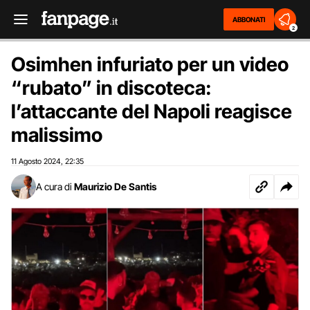
ABBONATI
2
Osimhen infuriato per un video
“rubato” in discoteca:
l’attaccante del Napoli reagisce
malissimo
11 Agosto 2024
22:35
,
A cura di
Maurizio De Santis