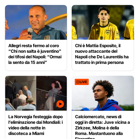
Allegri resta fermo al coro
Chi è Mattia Esposito, il
“Chi non salta è juventino”
nuovo attaccante del
dei tifosi del Napoli: “Ormai
Napoli che De Laurentiis ha
la sento da 15 anni”
trattato in prima persona
LIVE
La Norvegia festeggia dopo
Calciomercato, news di
l’eliminazione dai Mondiali: i
oggi in diretta: Juve vicina a
video della notte in
Zirkzee, Molina è della
discoteca a Miami
Roma. Mastantuono alla
Fiorentina