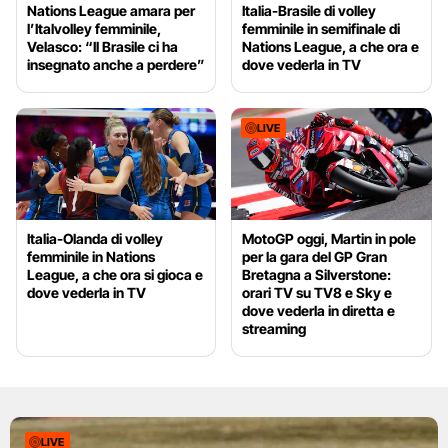
Nations League amara per
Italia-Brasile di volley
l’Italvolley femminile,
femminile in semifinale di
Velasco: “Il Brasile ci ha
Nations League, a che ora e
insegnato anche a perdere”
dove vederla in TV
LIVE
Italia-Olanda di volley
MotoGP oggi, Martin in pole
femminile in Nations
per la gara del GP Gran
League, a che ora si gioca e
Bretagna a Silverstone:
dove vederla in TV
orari TV su TV8 e Sky e
dove vederla in diretta e
streaming
LIVE