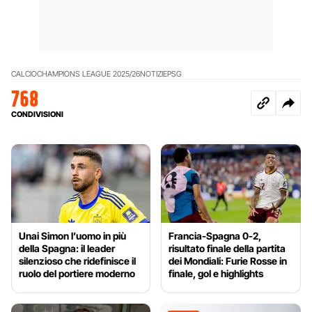
CALCIO
CHAMPIONS LEAGUE 2025/26
NOTIZIE
PSG
768
CONDIVISIONI
Unai Simon l’uomo in più
Francia-Spagna 0-2,
della Spagna: il leader
risultato finale della partita
silenzioso che ridefinisce il
dei Mondiali: Furie Rosse in
ruolo del portiere moderno
finale, gol e highlights