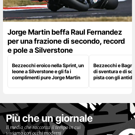
Jorge Martin beffa Raul Fernandez
per una frazione di secondo, record
e pole a Silverstone
Bezzecchi eroico nella Sprint, un
Bezzecchi e Bagna
leone a Silverstone e gli fa i
di sventura e di so
complimenti pure Jorge Martin
pista con gli antidol
Più che un giornale
Il media che racconta il tempo in cui
viviamo con occhi moderni