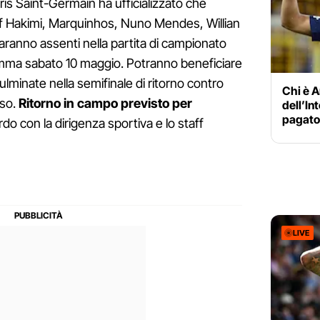
is Saint-Germain ha ufficializzato che
 Hakimi, Marquinhos, Nuno Mendes, Willian
aranno assenti nella partita di campionato
ramma sabato 10 maggio. Potranno beneficiare
culminate nella semifinale di ritorno contro
Chi è A
oso.
Ritorno in campo previsto per
dell’In
pagato 
do con la dirigenza sportiva e lo staff
LIVE