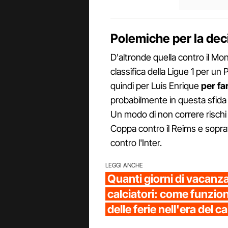
Polemiche per la dec
D'altronde quella contro il Montp
classifica della Ligue 1 per u
quindi per Luis Enrique
per fa
probabilmente in questa sfida 
Un modo di non correre rischi vi
Coppa contro il Reims e soprat
contro l'Inter.
LEGGI ANCHE
Quanti giorni di vacanz
calciatori: come funzion
delle ferie nell'era del 