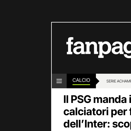
CALCIO
SERIE A
CHAMP
Il PSG manda 
calciatori per 
dell’Inter: sc