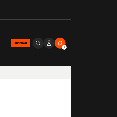
ABBONATI
2