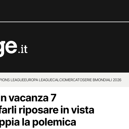
IONS LEAGUE
EUROPA LEAGUE
CALCIOMERCATO
SERIE B
MONDIALI 2026
in vacanza 7
farli riposare in vista
oppia la polemica