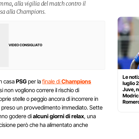
mma, alla vigilia del match contro il
nsa alla Champions.
VIDEO CONSIGLIATO
Le noti
 in casa
PSG
per la
finale di
Champions
luglio 
Juve, n
esi non vogliono correre il rischio di
Modric 
prie stelle o peggio ancora di incorrere in
Romer
to preso un provvedimento immediato. Sette
anno godere di
alcuni giorni di relax
, una
cisione però che ha alimentato anche