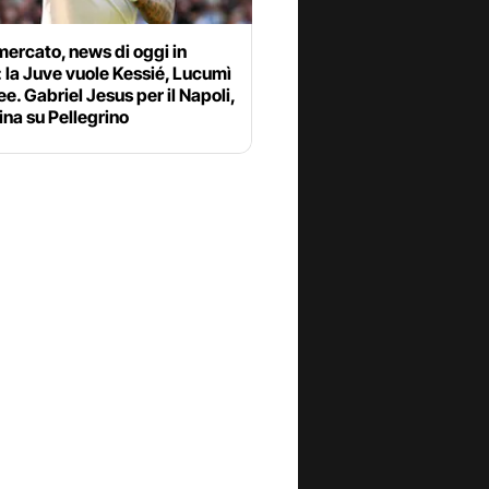
ercato, news di oggi in
: la Juve vuole Kessié, Lucumì
ee. Gabriel Jesus per il Napoli,
ina su Pellegrino