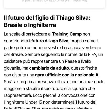
A post shared by Iago Silva (@4.iagosilva)
Il futuro del figlio di Thiago Silva:
Brasile o Inghilterra
La scelta di partecipare al
Training Camp
non
condizionerà il
futuro di Iago Silva
, proprio come il
padre potrà comunque vestire la casacca verde-oro
del Brasile. Sempre seguendo le norme della FIFA, un
calciatore può rappresentare un Paese a livello
giovanile, ma
cambiarlo da adulto
, questo finché
non disputa una
gara ufficiale con la nazionale A
.
Sarà la sua prima presenza ufficiale con una nazionale
maggiore a stabilire il suo futuro e la squadra che
rappresenterà. Ecco perché la convocazione con
l'Inghilterra Under 15 non determinerà il futuro del
figlio di Thiago Silva, ma potrà essere un'ottima