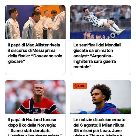
Il papà di Mac Allister rivela
Le semifinali dei Mondiali
il discorso di Messi prima
giocate da un match
della finale: “Dovevano solo
analyst: “Argentina-
giocare”
Inghilterra sarà guerra
mentale”
LIVE
Il papà di Haaland furioso
Le notizie di calciomercato
dopo il ko della Norvegia:
del 6 agosto: il Milan rifiuta
“Siamo stati derubati.
35 milioni per Leao. Juve
L’arbitro ci ha danneggiato”
vicina a Zirkzee, Molina è