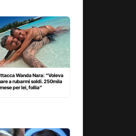
 attacca Wanda Nara: “Voleva
are a rubarmi soldi. 250mila
mese per lei, follia”