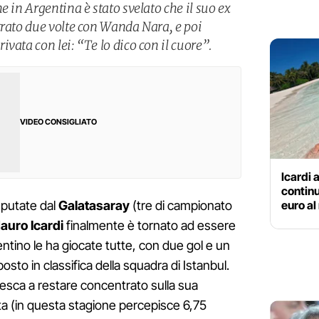
e in Argentina è stato svelato che il suo ex
trato due volte con Wanda Nara, e poi
vata con lei: “Te lo dico con il cuore”.
VIDEO CONSIGLIATO
Icardi
continu
euro al 
isputate dal
Galatasaray
(tre di campionato
auro Icardi
finalmente è tornato ad essere
entino le ha giocate tutte, con due gol e un
osto in classifica della squadra di Istanbul.
riesca a restare concentrato sulla sua
a (in questa stagione percepisce 6,75