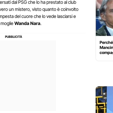
i versati dal PSG che lo ha prestato al club
vero un mistero, visto quanto è coinvolto
mpesta del cuore che lo vede lasciarsi e
a moglie
Wanda Nara
.
Perché
Mancini 
compag