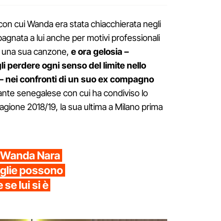
 con cui Wanda era stata chiacchierata negli
pagnata a lui anche per motivi professionali
di una sua canzone,
e ora gelosia –
gli perdere ogni senso del limite nello
 – nei confronti di un suo ex compagno
cante senegalese con cui ha condiviso lo
tagione 2018/19, la sua ultima a Milano prima
 a Wanda Nara
figlie possono
se lui si è