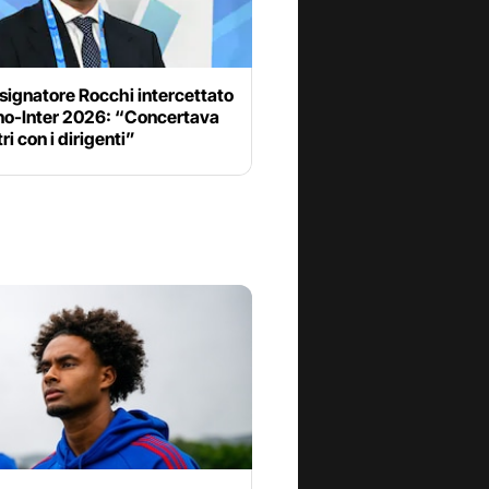
signatore Rocchi intercettato
ino-Inter 2026: “Concertava
tri con i dirigenti”