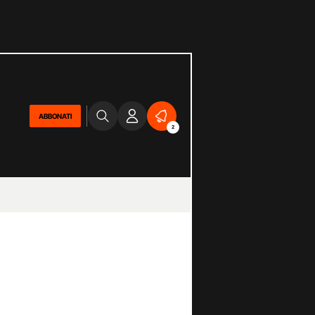
ABBONATI
2