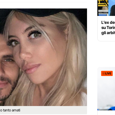
L’ex de
su Tor
gli arbi
LIVE
o tanto amati