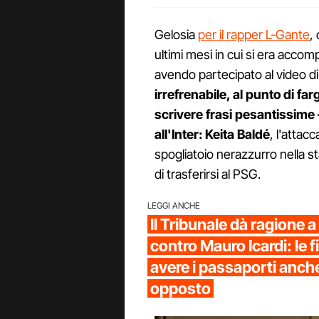
Gelosia
per il rapper L-Gante
,
ultimi mesi in cui si era accom
avendo partecipato al video 
irrefrenabile, al punto di far
scrivere frasi pesantissime
all'Inter: Keita Baldé
, l'attac
spogliatoio nerazzurro nella s
di trasferirsi al PSG.
LEGGI ANCHE
Il Tribunale dà ragione
contro Mauro Icardi: le 
avere i passaporti anche 
opposto