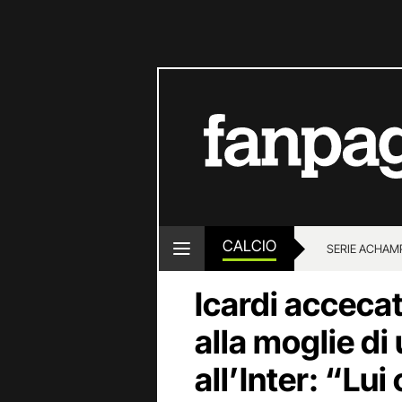
CALCIO
SERIE A
CHAMP
Icardi accecat
alla moglie d
all’Inter: “Lu