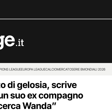
IONS LEAGUE
EUROPA LEAGUE
CALCIOMERCATO
SERIE B
MONDIALI 2026
o di gelosia, scrive
i un suo ex compagno
i cerca Wanda”