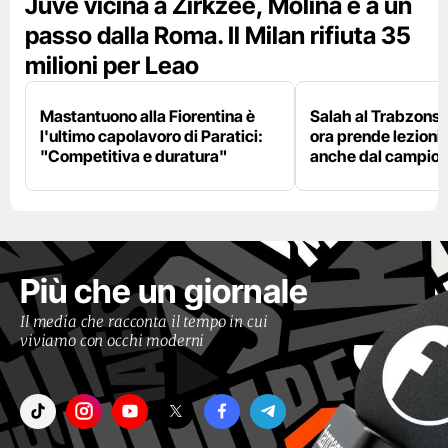
Juve vicina a Zirkzee, Molina è a un
passo dalla Roma. Il Milan rifiuta 35
milioni per Leao
Mastantuono alla Fiorentina è
Salah al Trabzonspo
l'ultimo capolavoro di Paratici:
ora prende lezioni
"Competitiva e duratura"
anche dal campion
Più che un giornale
Il media che racconta il tempo in cui
viviamo con occhi moderni