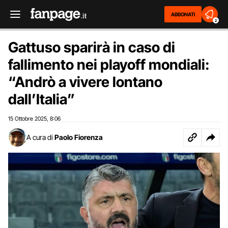
ABBONATI
2
Gattuso sparirà in caso di
fallimento nei playoff mondiali:
“Andrò a vivere lontano
dall’Italia”
15 Ottobre 2025
8:06
,
A cura di
Paolo Fiorenza