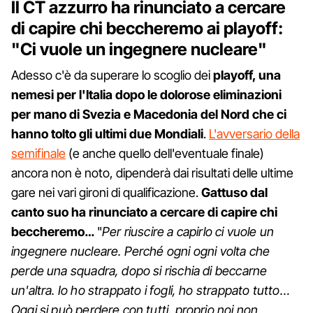
Il CT azzurro ha rinunciato a cercare
di capire chi beccheremo ai playoff:
"Ci vuole un ingegnere nucleare"
Adesso c'è da superare lo scoglio dei
playoff, una
nemesi per l'Italia dopo le dolorose eliminazioni
per mano di Svezia e Macedonia del Nord che ci
hanno tolto gli ultimi due Mondiali
.
L'avversario della
semifinale
(e anche quello dell'eventuale finale)
ancora non è noto, dipenderà dai risultati delle ultime
gare nei vari gironi di qualificazione.
Gattuso dal
canto suo ha rinunciato a cercare di capire chi
beccheremo…
"
Per riuscire a capirlo ci vuole un
ingegnere nucleare. Perché ogni ogni volta che
perde una squadra, dopo si rischia di beccarne
un'altra. Io ho strappato i fogli, ho strappato tutto…
Oggi si può perdere con tutti, proprio noi non