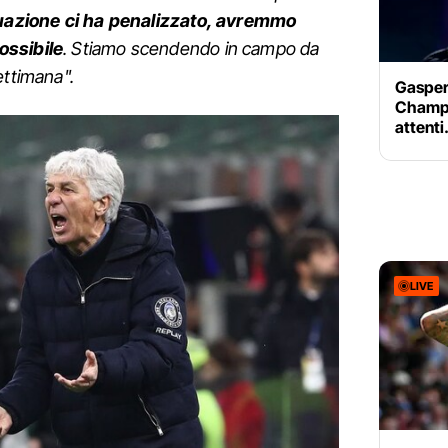
uazione ci ha penalizzato, avremmo
ossibile
. Stiamo scendendo in campo da
ettimana".
Gasperi
Champi
attenti
LIVE