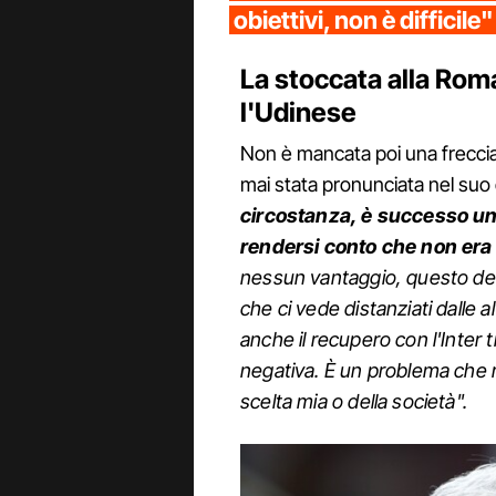
obiettivi, non è difficile"
La stoccata alla Rom
l'Udinese
Non è mancata poi una freccia
mai stata pronunciata nel suo 
circostanza, è successo u
rendersi conto che non era 
nessun vantaggio, questo deve
che ci vede distanziati dalle
anche il recupero con l'Inter 
negativa. È un problema che r
scelta mia o della società".