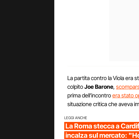
La partita contro la Viola era
colpito
Joe Barone
,
scomparso
prima dell'incontro
era stato o
situazione critica che aveva i
LEGGI ANCHE
La Roma stecca a Cardif
incalza sul mercato: "H