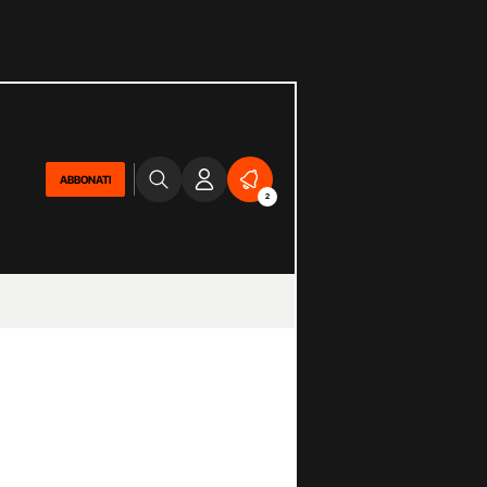
ABBONATI
2