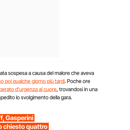
 stata sospesa a causa del malore che aveva
 poi qualche giorno più tardi
. Poche ore
perato d'urgenza al cuore
, trovandosi in una
mpedito lo svolgimento della gara.
f, Gasperini
o chiesto quattro