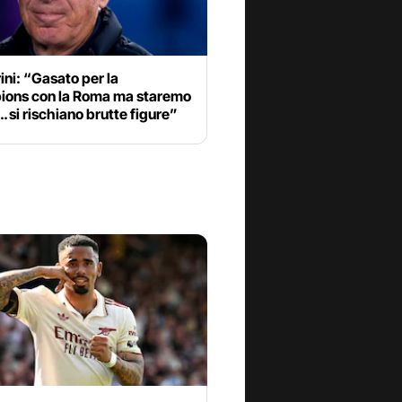
ni: “Gasato per la
ons con la Roma ma staremo
… si rischiano brutte figure”