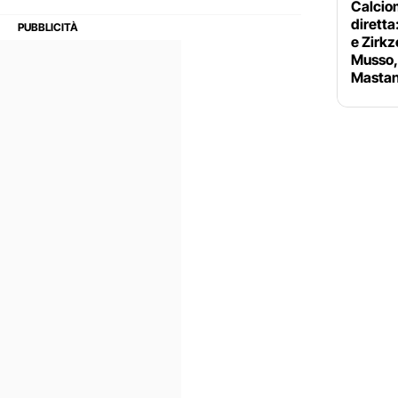
Calciom
diretta
e Zirkz
Musso, 
Mastan