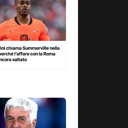
ini chiama Summerville nella
perché l’affare con la Roma
ncora saltato