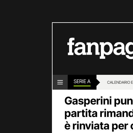
SERIE A
CALENDARIO E
Gasperini pun
partita riman
è rinviata per