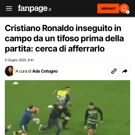
ABBONATI
2
Cristiano Ronaldo inseguito in
campo da un tifoso prima della
partita: cerca di afferrarlo
5 Giugno 2025
8:41
,
A cura di
Ada Cotugno