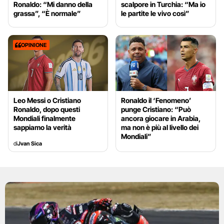
Ronaldo: “Mi danno della
scalpore in Turchia: “Ma io
grassa”, “È normale”
le partite le vivo così”
OPINIONE
Leo Messi o Cristiano
Ronaldo il ‘Fenomeno’
Ronaldo, dopo questi
punge Cristiano: “Può
Mondiali finalmente
ancora giocare in Arabia,
sappiamo la verità
ma non è più al livello dei
Mondiali”
di
Jvan Sica