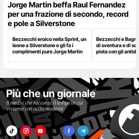
Jorge Martin beffa Raul Fernandez
per una frazione di secondo, record
e pole a Silverstone
Bezzecchi eroico nella Sprint, un
Bezzecchi e Bagna
leone a Silverstone e gli fa i
di sventura e di so
complimenti pure Jorge Martin
pista con gli antidol
Più che un giornale
Il media che racconta il tempo in cui
viviamo con occhi moderni