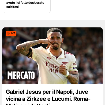
avuto l’effetto desiderato
sui tifosi
LIVE
mercato
Gabriel Jesus per il Napoli, Juve
vicina a Zirkzee e Lucumí. Roma-