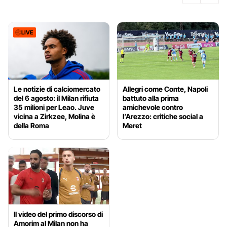
LIVE
Le notizie di calciomercato
Allegri come Conte, Napoli
del 6 agosto: il Milan rifiuta
battuto alla prima
35 milioni per Leao. Juve
amichevole contro
vicina a Zirkzee, Molina è
l’Arezzo: critiche social a
della Roma
Meret
Il video del primo discorso di
Amorim al Milan non ha