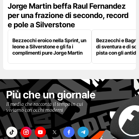
Jorge Martin beffa Raul Fernandez
per una frazione di secondo, record
e pole a Silverstone
Bezzecchi eroico nella Sprint, un
Bezzecchi e Bagna
leone a Silverstone e gli fa i
di sventura e di so
complimenti pure Jorge Martin
pista con gli antidol
Più che un giornale
Il media che racconta il tempo in cui
viviamo con occhi moderni