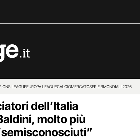
IONS LEAGUE
EUROPA LEAGUE
CALCIOMERCATO
SERIE B
MONDIALI 2026
iatori dell’Italia
aldini, molto più
“semisconosciuti”