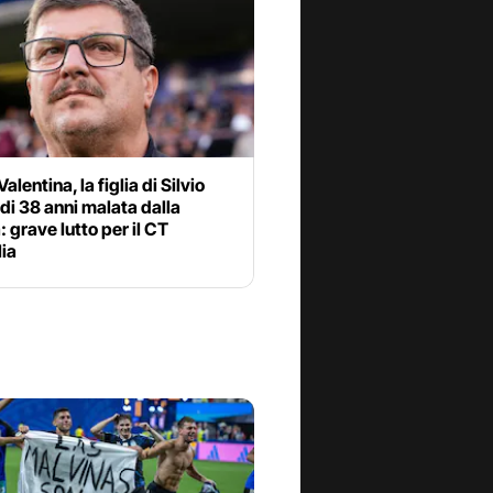
alentina, la figlia di Silvio
 di 38 anni malata dalla
: grave lutto per il CT
lia