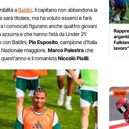
bilità a
Baldini
. Il capitano non abbandona la
 sarà titolare, ma ha voluto esserci e farà
Tra i convocati figurano anche quattro giovani
Rappres
a azzurra e che hanno l'età da Under 21:
argenti
o con Baldini,
Pio Esposito
, campione d'Italia
Falklan
lavoro
la Nazionale maggiore,
Marco Palestra
che
ri quest'anno e il romanista
Niccolò Pisilli
.
LIVE