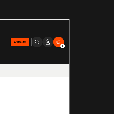
ABBONATI
2