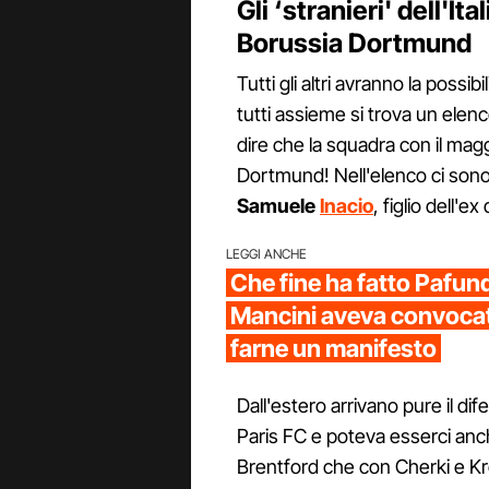
Gli ‘stranieri' dell'Ita
Borussia Dortmund
Tutti gli altri avranno la possibi
tutti assieme si trova un elen
dire che la squadra con il magg
Dortmund! Nell'elenco ci sono 
Samuele
Inacio
, figlio dell'e
LEGGI ANCHE
Che fine ha fatto Pafundi
Mancini aveva convocat
farne un manifesto
Dall'estero arrivano pure il di
Paris FC e poteva esserci anc
Brentford che con Cherki e Kro