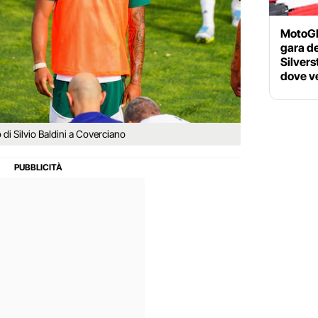
MotoGP 
gara d
Silvers
dove ve
 di Silvio Baldini a Coverciano