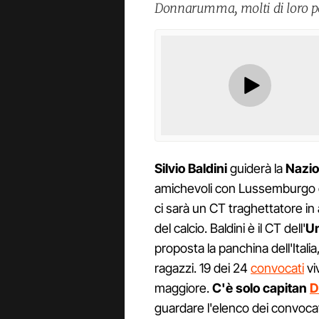
Donnarumma, molti di loro pe
Silvio Baldini
guiderà la
Nazio
amichevoli con Lussemburgo e 
ci sarà un CT traghettatore in a
del calcio. Baldini è il CT dell'
Un
proposta la panchina dell'Ital
ragazzi. 19 dei 24
convocati
vi
maggiore.
C'è solo capitan
D
guardare l'elenco dei convocati 