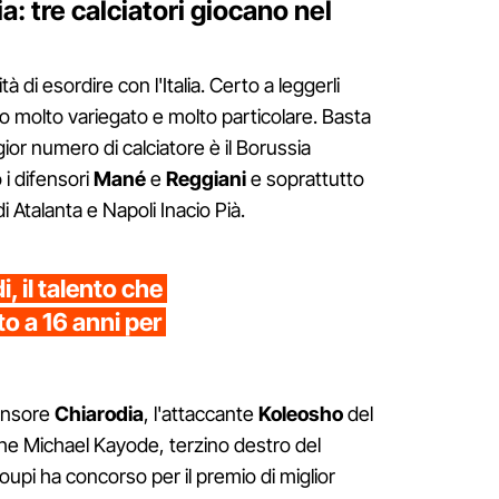
lia: tre calciatori giocano nel
lità di esordire con l'Italia. Certo a leggerli
co molto variegato e molto particolare. Basta
ior numero di calciatore è il Borussia
i difensori
Mané
e
Reggiani
e soprattutto
x di Atalanta e Napoli Inacio Pià.
, il talento che
o a 16 anni per
fensore
Chiarodia
, l'attaccante
Koleosho
del
he Michael Kayode, terzino destro del
upi ha concorso per il premio di miglior