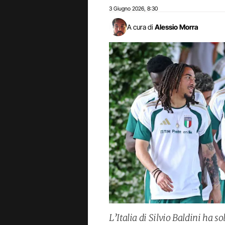
3 Giugno 2026
8:30
,
A cura di
Alessio Morra
L’Italia di Silvio Baldini ha so