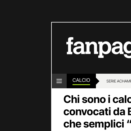
CALCIO
SERIE A
CHAMP
Chi sono i calc
convocati da B
che semplici 