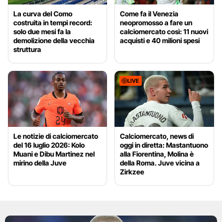
La curva del Como
Come fa il Venezia
costruita in tempi record:
neopromosso a fare un
solo due mesi fa la
calciomercato così: 11 nuovi
demolizione della vecchia
acquisti e 40 milioni spesi
struttura
LIVE
Le notizie di calciomercato
Calciomercato, news di
del 16 luglio 2026: Kolo
oggi in diretta: Mastantuono
Muani e Dibu Martinez nel
alla Fiorentina, Molina è
mirino della Juve
della Roma. Juve vicina a
Zirkzee