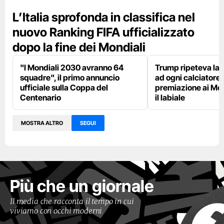
L’Italia sprofonda in classifica nel
nuovo Ranking FIFA ufficializzato
dopo la fine dei Mondiali
"I Mondiali 2030 avranno 64
Trump ripeteva la 
squadre", il primo annuncio
ad ogni calciatore 
ufficiale sulla Coppa del
premiazione ai Mon
Centenario
il labiale
MOSTRA ALTRO
SEGUI
Più che un giornale
Il media che racconta il tempo in cui
viviamo con occhi moderni