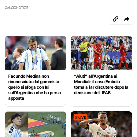
CALCIO
NOTIZIE
Facundo Medina non
“Aiuti” all’Argentina ai
riconosciuto dal gommista:
Mondiali: il caso Embolo
quello si sfoga con lui
torna a far discutere dopo la
sull’Argentina che ha perso
decisione dell’IFAB
apposta
LIVE