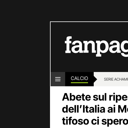
CALCIO
SERIE A
CHAMP
Abete sul rip
dell’Italia ai
tifoso ci spero