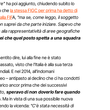
re
" ha poi aggiunto, chiudendo subito lo
to che
la stessa FIGC per prima ha detto di
lla FIF
A,
"ma se, come leggo, il soggetto
n saprei da che parte iniziare. Sapevo che
 alla rappresentatività di aree geografiche
rei che quel posto spetta a una squadra
tito dire, lui alla fine ne è stato
ssato, visto che l'Italia è alla sua terza
iali. E nel 2014, all'indomani
neo – antipasto al declino che ci ha condotti
ncarico ancor prima che dei successivi
ito,
speravo di non doverlo fare quando
. Ma in vista di una sua possibile nuova
endo la vicenda:
"C'è stata necessità di