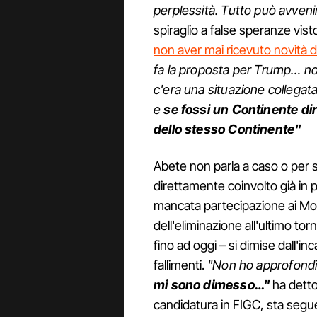
perplessità. Tutto può avveni
spiraglio a false speranze vis
non aver mai ricevuto novità da
fa la proposta per Trump… no
c'era una situazione collegata
e
se fossi un Continente di
dello stesso Continente"
Abete non parla a caso o per sen
direttamente coinvolto già in pa
mancata partecipazione ai Mond
dell'eliminazione all'ultimo tor
fino ad oggi – si dimise dall'i
fallimenti.
"Non ho approfond
mi sono dimesso…"
ha detto
candidatura in FIGC, sta segu