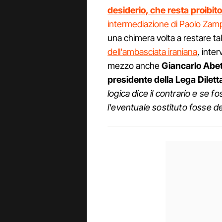
desiderio, che resta proibito
intermediazione di Paolo Zamp
una chimera volta a restare tal
dell'ambasciata iraniana
, inte
mezzo anche
Giancarlo Abet
presidente della Lega Diletta
logica dice il contrario e se 
l'eventuale sostituto fosse de