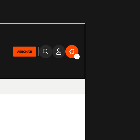
ABBONATI
2