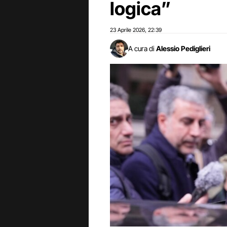
logica”
23 Aprile 2026
22:39
,
A cura di
Alessio Pediglieri