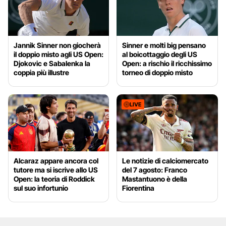
Jannik Sinner non giocherà
Sinner e molti big pensano
il doppio misto agli US Open:
al boicottaggio degli US
Djokovic e Sabalenka la
Open: a rischio il ricchissimo
coppia più illustre
torneo di doppio misto
LIVE
Alcaraz appare ancora col
Le notizie di calciomercato
tutore ma si iscrive allo US
del 7 agosto: Franco
Open: la teoria di Roddick
Mastantuono è della
sul suo infortunio
Fiorentina