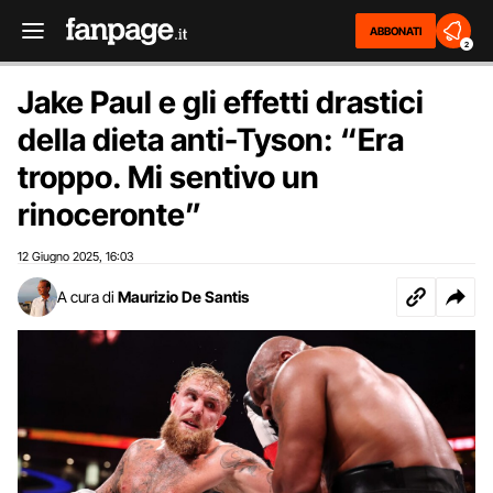
ABBONATI
2
Jake Paul e gli effetti drastici
della dieta anti-Tyson: “Era
troppo. Mi sentivo un
rinoceronte”
12 Giugno 2025
16:03
,
A cura di
Maurizio De Santis