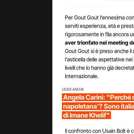
Per Gout Gout l'ennesima conf
serviti esperienza, età e prestaz
rigorosamente in fila ancora u
aver trionfato nei meeting 
Gout Gout si è preso anche il 
l'asticella delle aspettative ne
livelli che lo hanno già decret
internazionale.
LEGGI ANCHE
Angela Carini: "Perché 
napoletana'? Sono italia
di Imane Khelif"
Il confronto con Usain Bolt è