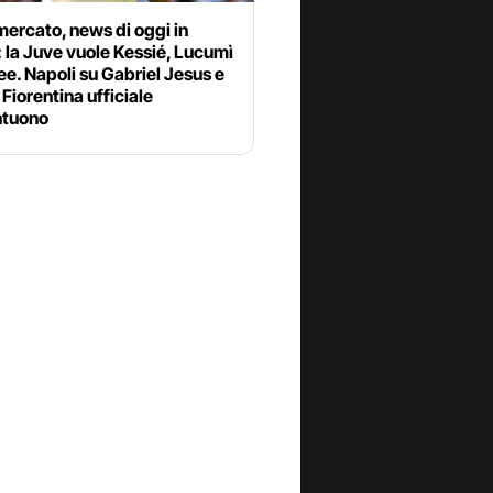
ercato, news di oggi in
: la Juve vuole Kessié, Lucumì
ee. Napoli su Gabriel Jesus e
Fiorentina ufficiale
tuono