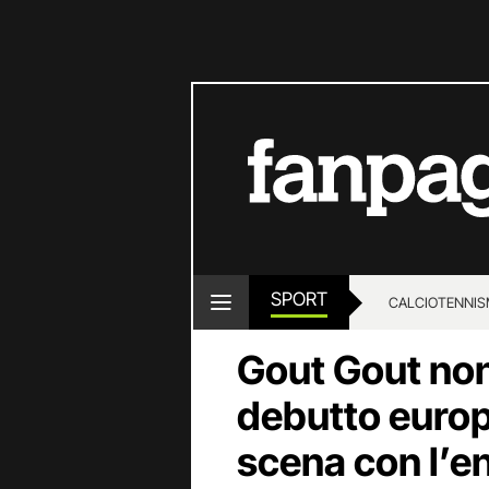
SPORT
CALCIO
TENNIS
Gout Gout non 
debutto europ
scena con l’e