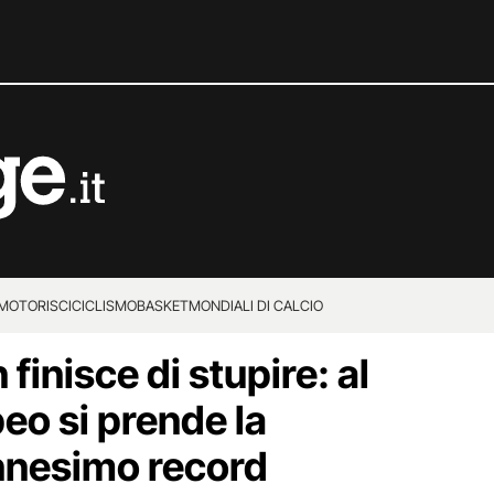
MOTORI
SCI
CICLISMO
BASKET
MONDIALI DI CALCIO
finisce di stupire: al
eo si prende la
nnesimo record