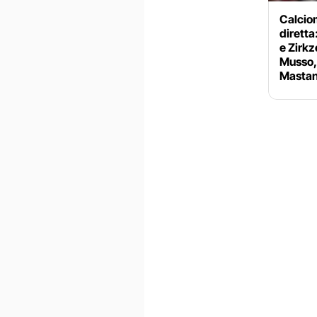
Calciom
diretta
e Zirkz
Musso, 
Mastan