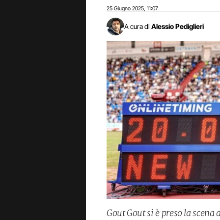
25 Giugno 2025
11:07
,
A cura di
Alessio Pediglieri
Gout Gout si è preso la scena a