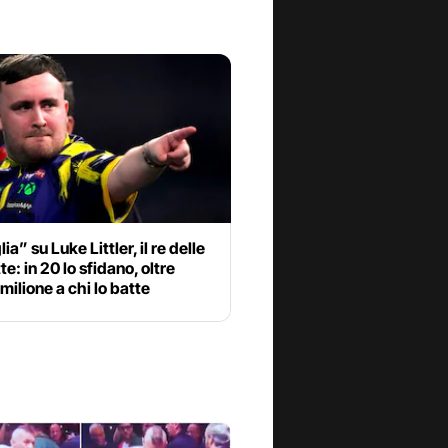
ia” su Luke Littler, il re delle
te: in 20 lo sfidano, oltre
ilione a chi lo batte