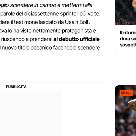
Voglio scendere in campo e mettermi alla
parole del diciassettenne sprinter più volte,
ere il testimone lasciato da Usain Bolt.
trava lo ha visto nettamente protagonista e
Il rito
dura so
 riuscendo a prendersi
al debutto ufficiale
sospett
il nuovo titolo oceanico facendolo scendere
LIVE