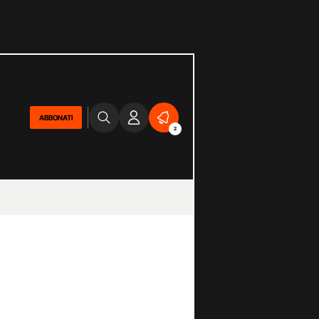
ABBONATI
2