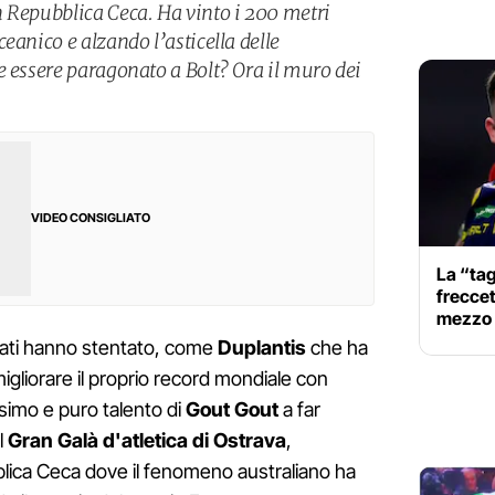
 Repubblica Ceca. Ha vinto i 200 metri
eanico e alzando l’asticella delle
e essere paragonato a Bolt? Ora il muro dei
VIDEO CONSIGLIATO
La “tagl
freccet
mezzo m
mati hanno stentato, come
Duplantis
che ha
 migliorare il proprio record mondiale con
issimo e puro talento di
Gout Gout
a far
el
Gran Galà d'atletica di Ostrava
,
lica Ceca dove il fenomeno australiano ha