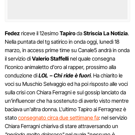
Fedez
riceve il 12esimo
Tapiro
da
Striscia La Notizia
.
Nella puntata del tg satirico in onda oggi, lunedì 18
marzo, in access prime time su Canale5 andrà in onda
il servizio di
Valerio Staffelli
nel quale consegna
l'iconico animaletto d'oro al rapper, prossimo alla
conduzione di
LOL – Chi ride è fuori
. Ha chiarito le
voci su Muschio Selvaggio ed ha poi risposto alle voci
sulla crisi con Chiara Ferragni e sul gossip lanciato da
un'influencer che ha sostenuto di averlo visto mentre
baciava un'altra donna. L'ultimo Tapiro ai Ferragnez è
stato
consegnato circa due settimane fa
: nel servizio
Chiara Ferragni chiariva di stare attraversando un
"periodo molto doloroso"
nel quale "
nessuno è