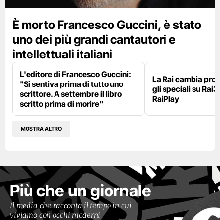
È morto Francesco Guccini, è stato
uno dei più grandi cantautori e
intellettuali italiani
L'editore di Francesco Guccini:
La Rai cambia pr
"Si sentiva prima di tutto uno
gli speciali su Rai3
scrittore. A settembre il libro
RaiPlay
scritto prima di morire"
MOSTRA ALTRO
Più che un giornale
Il media che racconta il tempo in cui
viviamo con occhi moderni