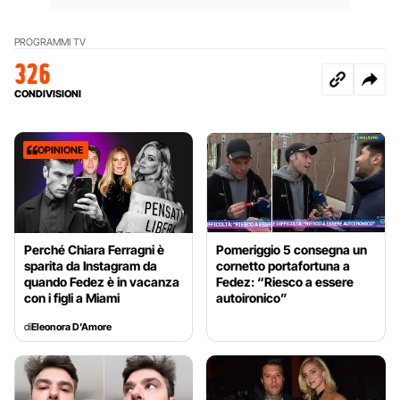
PROGRAMMI TV
326
CONDIVISIONI
OPINIONE
Perché Chiara Ferragni è
Pomeriggio 5 consegna un
sparita da Instagram da
cornetto portafortuna a
quando Fedez è in vacanza
Fedez: “Riesco a essere
con i figli a Miami
autoironico”
di
Eleonora D'Amore