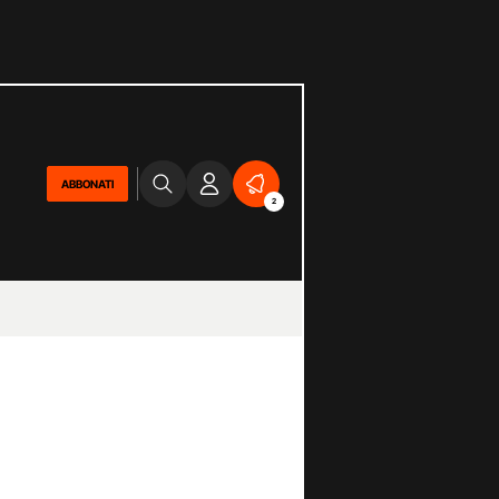
ABBONATI
2