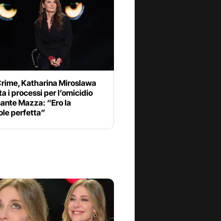
Crime, Katharina Miroslawa
a i processi per l’omicidio
mante Mazza: “Ero la
ole perfetta”