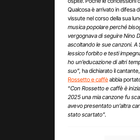
ospite. Poche le concessioni 
Qualcosa è arrivato in difesa d
vissute nel corso della sua lun
musica popolare perché bisogn
vergognava di seguire Nino D
ascoltando le sue canzoni. A
lessico forbito e testi impegn
ho un’educazione di altri tem
suo
”, ha dichiarato il cantan
Rossetto e caffè
abbia portato
“
Con Rossetto e caffè è inizi
2025 una mia canzone fu sca
avevo presentato un’altra ca
stato scartato
”.