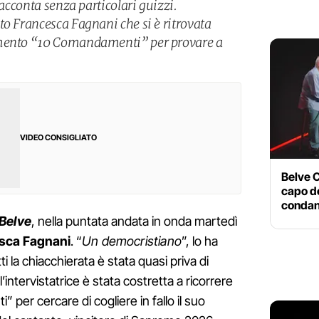
racconta senza particolari guizzi.
to Francesca Fagnani che si è ritrovata
omento “10 Comandamenti” per provare a
VIDEO CONSIGLIATO
Belve C
capo d
condan
Belve
, nella puntata andata in onda martedì
sca Fagnani
. “
Un democristiano
”, lo ha
etti la chiacchierata è stata quasi priva di
l’intervistatrice è stata costretta a ricorrere
 per cercare di cogliere in fallo il suo