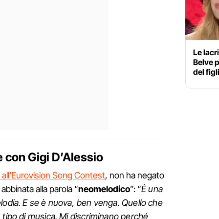
Le lacr
Belve p
del figl
te con Gigi D’Alessio
rà all’Eurovision Song Contest
, non ha negato
 abbinata alla parola “
neomelodico
”: “
È una
lodia. E se è nuova, ben venga. Quello che
 tipo di musica. Mi discriminano perché