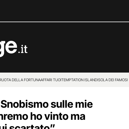
 RUOTA DELLA FORTUNA
AFFARI TUOI
TEMPTATION ISLAND
ISOLA DEI FAMOSI
 “Snobismo sulle mie
nremo ho vinto ma
ui scartato”