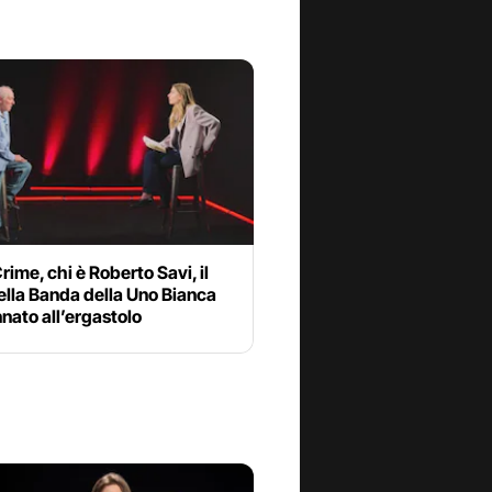
rime, chi è Roberto Savi, il
ella Banda della Uno Bianca
nato all’ergastolo