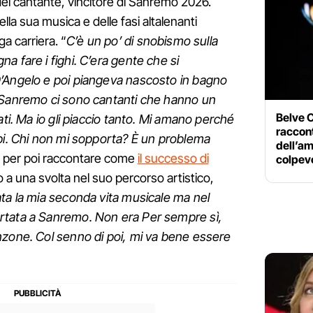
del cantante, vincitore di Sanremo 2026.
ella sua musica e delle fasi altalenanti
ga carriera. “
C’è un po’ di snobismo sulla
a fare i fighi. C’era gente che si
’Angelo e poi piangeva nascosto in bagno
 Sanremo ci sono cantanti che hanno un
Belve 
ati. Ma io gli piaccio tanto. Mi amano perché
raccont
pi. Chi non mi sopporta? È un problema
dell’a
te, per poi raccontare come
il successo di
colpev
 a una svolta nel suo percorso artistico,
ata la mia seconda vita musicale ma nel
rtata a Sanremo. Non era Per sempre sì,
nzone. Col senno di poi, mi va bene essere