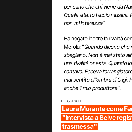
pensano che chi viene da Napo
Quella alta. Io faccio musica
non mi interessa
”.
Ha negato inoltre la rivalità c
Merola: “
Quando dicono che m
sbagliano. Non è mai stato all
una rivalità onesta. Quando io
cantava. Faceva l’arrangiator
mai sentito all’ombra di Gigi.
anche il mio produttore
”.
LEGGI ANCHE
Laura Morante come Fed
"Intervista a Belve regis
trasmessa"