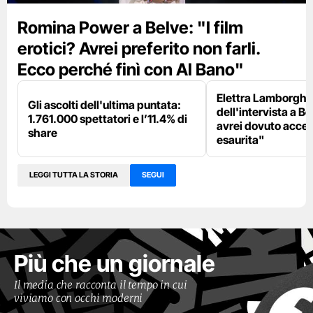
Romina Power a Belve: "I film
erotici? Avrei preferito non farli.
Ecco perché finì con Al Bano"
Elettra Lamborghin
Gli ascolti dell'ultima puntata:
dell'intervista a B
1.761.000 spettatori e l’11.4% di
avrei dovuto accet
share
esaurita"
LEGGI TUTTA LA STORIA
SEGUI
Più che un giornale
Il media che racconta il tempo in cui
viviamo con occhi moderni