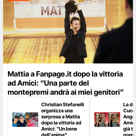
Mattia a Fanpage.it dopo la vittoria
ad Amici: “Una parte del
montepremi andrà ai miei genitori”
Christian Stefanelli
La de
organizza una
Cucca
sorpresa a Mattia
Angel
dopo la vittoria ad
Amici
Amici: "Un bene
già ta
dell'anima"
prendi