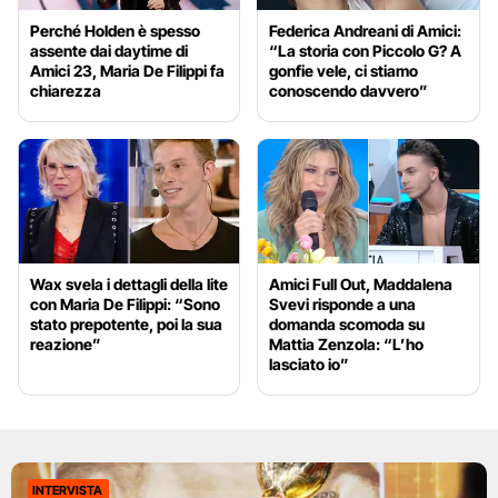
Perché Holden è spesso
Federica Andreani di Amici:
assente dai daytime di
“La storia con Piccolo G? A
Amici 23, Maria De Filippi fa
gonfie vele, ci stiamo
chiarezza
conoscendo davvero”
Wax svela i dettagli della lite
Amici Full Out, Maddalena
con Maria De Filippi: “Sono
Svevi risponde a una
stato prepotente, poi la sua
domanda scomoda su
reazione”
Mattia Zenzola: “L’ho
lasciato io”
INTERVISTA