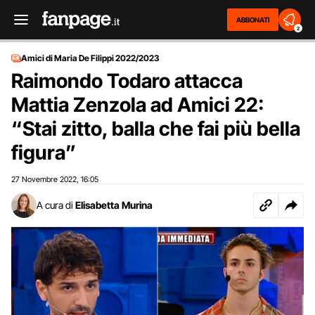
ABBONATI
2
Amici di Maria De Filippi 2022/2023
Raimondo Todaro attacca
Mattia Zenzola ad Amici 22:
“Stai zitto, balla che fai più bella
figura”
27 Novembre 2022
16:05
,
A cura di
Elisabetta Murina