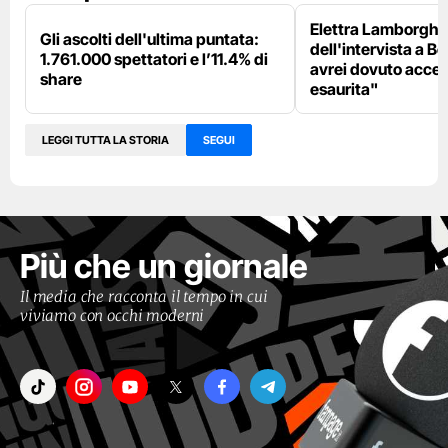
Elettra Lamborghin
Gli ascolti dell'ultima puntata:
dell'intervista a B
1.761.000 spettatori e l’11.4% di
avrei dovuto accet
share
esaurita"
LEGGI TUTTA LA STORIA
SEGUI
Più che un giornale
Il media che racconta il tempo in cui
viviamo con occhi moderni