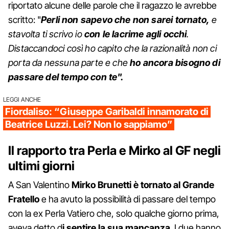
riportato alcune delle parole che il ragazzo le avrebbe
scritto: "
Perli non sapevo che non sarei tornato,
e
stavolta ti scrivo io
con le lacrime agli occhi
.
Distaccandoci così ho capito che la razionalità non ci
porta da nessuna parte e che
ho ancora bisogno di
passare del tempo con te".
LEGGI ANCHE
Fiordaliso: “Giuseppe Garibaldi innamorato di
Beatrice Luzzi. Lei? Non lo sappiamo”
Il rapporto tra Perla e Mirko al GF negli
ultimi giorni
A San Valentino
Mirko Brunetti è tornato al Grande
Fratello
e ha avuto la possibilità di passare del tempo
con la ex Perla Vatiero che, solo qualche giorno prima,
aveva detto d
i sentire la sua mancanza
. I due hanno