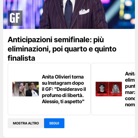
GF
Anticipazioni semifinale: più
eliminazioni, poi quarto e quinto
finalista
Anita
Anita Olivieri torna
elimin
su Instagram dopo
punta
il GF: "Desideravo il
marzo
profumo di libertà.
conco
Alessio, ti aspetto"
nomin
MOSTRA ALTRO
SEGUI