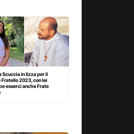
a Scuccia in lizza per il
Fratello 2023, con lei
be esserci anche Frate
o