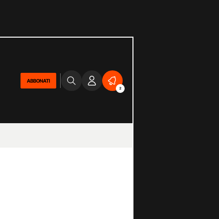
ABBONATI
2