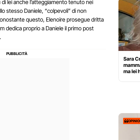
u di lei anche l’atteggiamento tenuto nei
llo stesso Daniele, “colpevoli” di non
 Nonostante questo, Elenoire prosegue dritta
am dedica proprio a Daniele il primo post
.
Sara Cr
mamma:
ma lei 
OPINI