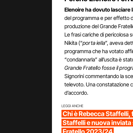
Elenoire ha dovuto lasciare 
del programma e per effetto d
produzione del Grande Fratell
Le frasi cariche di pericolosa s
Nikita (“
porta iella
”, aveva det
programma che ha votato aff
“condannarla” all’uscita è stat
Grande Fratello fosse il prog
Signorini commentando la scelt
televoto. Una constatazione co
d’accordo.
LEGGI ANCHE
Chi è Rebecca Staffelli, f
Staffelli e nuova inviata
Fratello 2023/24