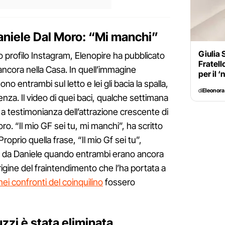
Daniele Dal Moro: “Mi manchi”
Giulia 
uo profilo Instagram, Elenopire ha pubblicato
Fratell
ancora nella Casa. In quell’immagine
per il ‘
no entrambi sul letto e lei gli bacia la spalla,
di
Eleonora
nza. Il video di quei baci, qualche settimana
te a testimonianza dell’attrazione crescente di
ro. “Il mio GF sei tu, mi manchi”, ha scritto
roprio quella frase, “Il mio Gf sei tu”,
a da Daniele quando entrambi erano ancora
rigine del fraintendimento che l’ha portata a
nei confronti del coinquilino
fossero
zzi è stata eliminata