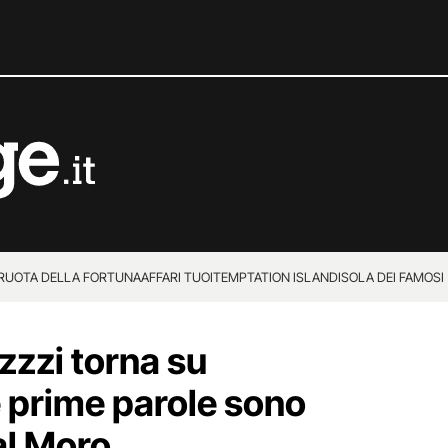
 RUOTA DELLA FORTUNA
AFFARI TUOI
TEMPTATION ISLAND
ISOLA DEI FAMOSI
zzzi torna su
e prime parole sono
al Moro