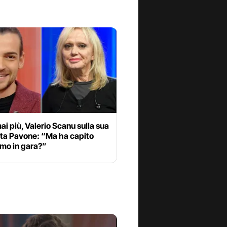
ai più, Valerio Scanu sulla sua
ita Pavone: “Ma ha capito
amo in gara?”