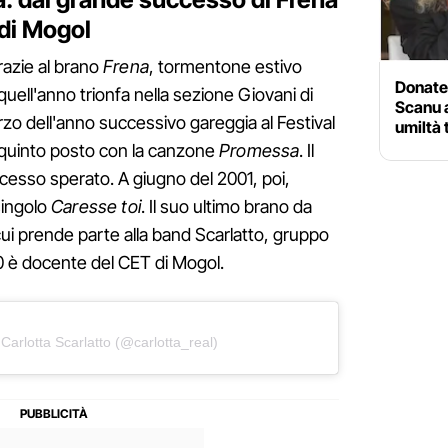
 di Mogol
grazie al brano
Frena
, tormentone estivo
Donatel
 quell'anno trionfa nella sezione Giovani di
Scanu a
rzo dell'anno successivo gareggia al Festival
umiltà 
l quinto posto con la canzone
Promessa
. Il
ccesso sperato. A giugno del 2001, poi,
 singolo
Caresse toi
. Il suo ultimo brano da
 cui prende parte alla band Scarlatto, gruppo
10 è docente del CET di Mogol.
Carlotta Scarlatto (@carlotta_real)