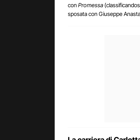
con
Promessa
(classificandosi
sposata con Giuseppe Anastasi e
La carriera di Carlot