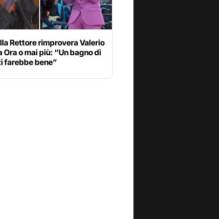
la Rettore rimprovera Valerio
 Ora o mai più: “Un bagno di
ti farebbe bene”