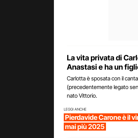
La vita privata di Ca
Anastasi e ha un figl
Carlotta è sposata con il cant
(precedentemente legato sent
nato Vittorio.
LEGGI ANCHE
Pierdavide Carone è il vi
mai più 2025