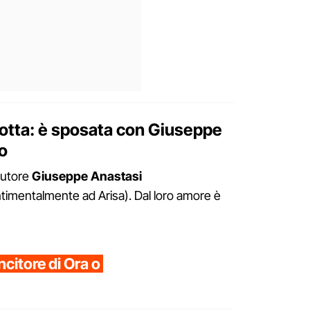
rlotta: è sposata con Giuseppe
io
autore
Giuseppe Anastasi
imentalmente ad Arisa). Dal loro amore è
ncitore di Ora o