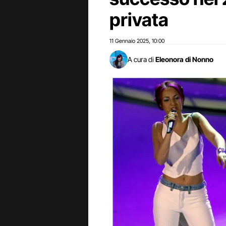
privata
11 Gennaio 2025
10:00
,
A cura di
Eleonora di Nonno