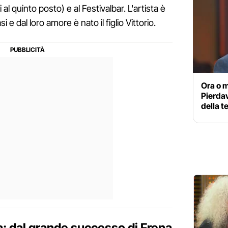
 al quinto posto) e al Festivalbar. L'artista è
 dal loro amore è nato il figlio Vittorio.
Ora o m
Pierdav
della t
ta: dal grande successo di Frena