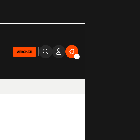
ABBONATI
2