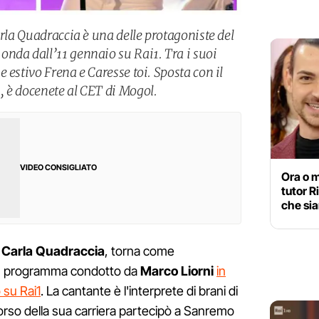
arla Quadraccia è una delle protagoniste del
nda dall’11 gennaio su Rai1. Tra i suoi
 estivo Frena e Caresse toi. Sposta con il
 è docenete al CET di Mogol.
VIDEO CONSIGLIATO
Ora o m
tutor R
che si
o
Carla Quadraccia
, torna come
, programma condotto da
Marco Liorni
in
 su Rai1
. La cantante è l'interprete di brani di
rso della sua carriera partecipò a Sanremo